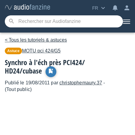
FR
< Tous les tutoriels & astuces
MOTU
pci 424/G5
Astuce
Synchro à l'éch près PCI424/
HD24/cubase
Publié le 19/08/2011 par
christophemaury.37
-
(Tout public)