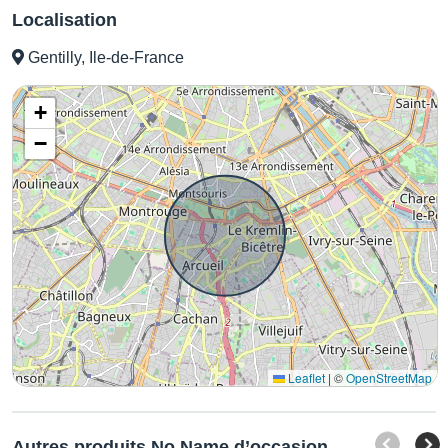
Localisation
Gentilly, Ile-de-France
+
−
Leaflet
|
©
OpenStreetMap
Autres produits No Name d’occasion