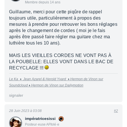
Membre depuis 14 ans
Guillaume, merci pour cette piqûre de rappel
toujours utile, particulièrement à propos des
mesures à prendre pour retrouver les bons réglages
après le changement de cordes ( moi je le fais
après être passé faire régler ma guitare chez ma
luthière tous les 10 ans).
MAIS LES VIEILLES CORDES NE VONT PAS À
LA POUBELLE: ELLES VONT DANS LE BAC DE
RECYCLAGE !!!
Le Ka
♦
Jean Azarel & Herold Yvard ♦
Hermon de Vinon sur
Soundcloud ♦
Hermon de Vinon sur Dailymotion
signaler
28 Juin 2023 à 03:08
#2
impératricesissi
Posteur·euse AFfolé·e