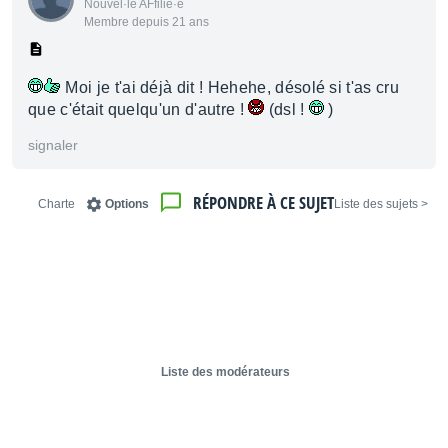
Nouvel·le AFfilié·e
Membre depuis 21 ans
Moi je t'ai déjà dit ! Hehehe, désolé si t'as cru
que c'était quelqu'un d'autre !
(dsl !
)
signaler
RÉPONDRE À CE SUJET
Charte
Options
< Liste des sujets
Liste des modérateurs