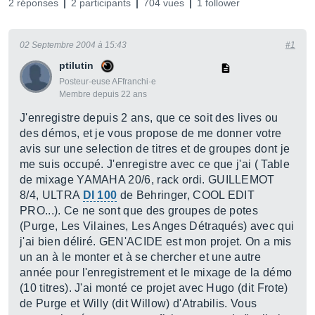
2 réponses
2 participants
704 vues
1 follower
02 Septembre 2004 à 15:43
#1
ptilutin
Posteur·euse AFfranchi·e
Membre depuis 22 ans
J'enregistre depuis 2 ans, que ce soit des lives ou
des démos, et je vous propose de me donner votre
avis sur une selection de titres et de groupes dont je
me suis occupé. J'enregistre avec ce que j'ai ( Table
de mixage YAMAHA 20/6, rack ordi. GUILLEMOT
8/4, ULTRA
DI 100
de Behringer, COOL EDIT
PRO...). Ce ne sont que des groupes de potes
(Purge, Les Vilaines, Les Anges Détraqués) avec qui
j'ai bien déliré. GEN'ACIDE est mon projet. On a mis
un an à le monter et à se chercher et une autre
année pour l'enregistrement et le mixage de la démo
(10 titres). J'ai monté ce projet avec Hugo (dit Frote)
de Purge et Willy (dit Willow) d'Atrabilis. Vous