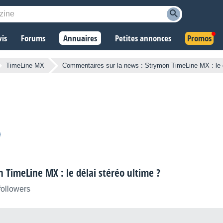
vis
Forums
Annuaires
Petites annonces
Promos
TimeLine MX
Commentaires sur la news : Strymon TimeLine MX : le d
TimeLine MX : le délai stéréo ultime ?
followers