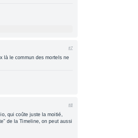
#7
rix là le commun des mortels ne
#8
, qui coûte juste la moitié,
te" de la Timeline, on peut aussi