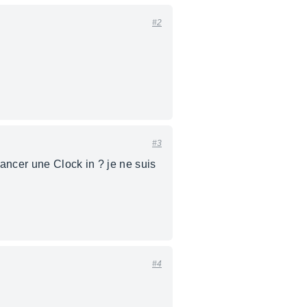
#2
#3
lancer une Clock in ? je ne suis
#4