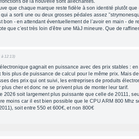
fonctions de la nouvelle sont alléchantes.
uve que chaque marque reste fidèle à son identité plutôt que 
, qui a sorti une ou deux grosses pédales assez "strymonesqu
 est bon - en attendant éventuellement de l'avoir en main - de 
te que c'est très loin d'être une MàJ mineure. Que de raffine
6 à 12:13)
électronique gagnait en puissance avec des prix stables : en 
ux fois plus de puissance de calcul pour le même prix. Mais 
es des prix qui ont suivi, les entreprises de produits électr
lus cher et donc ne se privent plus de monter leur tarif.
e 2026 soit largement plus puissante que celle de 20111, seul
re moins car il est bien possible que le CPU ARM 800 Mhz 
11), soit entre 550 et 600€, et non 800€