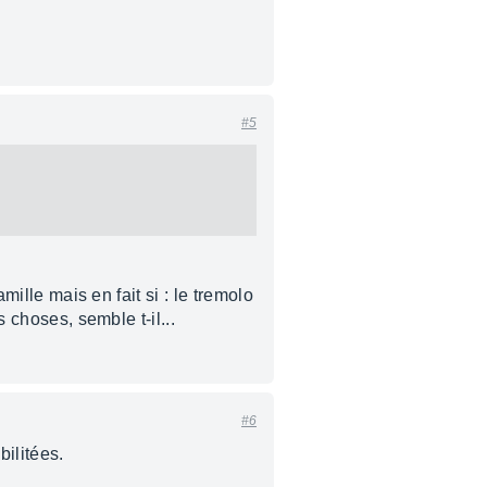
#5
mille mais en fait si : le tremolo
s choses, semble t-il...
#6
bilitées.