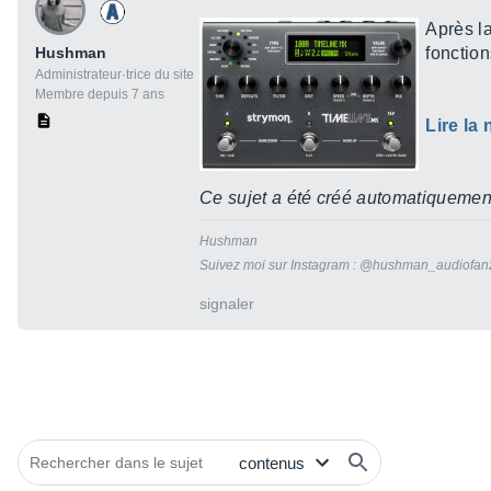
Après l
Hushman
fonction
Administrateur·trice du site
Membre depuis 7 ans
Lire la
Ce sujet a été créé automatiquement
Hushman
Suivez moi sur Instagram : @hushman_audiofan
signaler