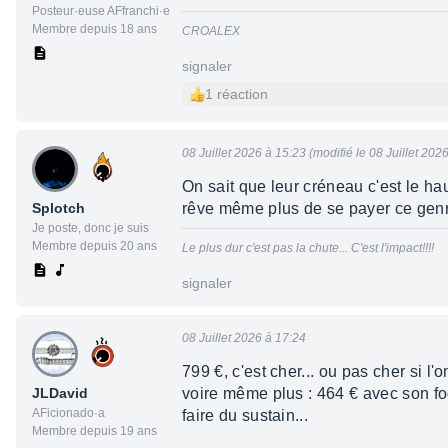
Posteur·euse AFfranchi·e
Membre depuis 18 ans
CROALEX
signaler
1 réaction
08 Juillet 2026 à 15:23 (modifié le 08 Juillet 202
On sait que leur créneau c'est le h
Splotch
rêve même plus de se payer ce genre
Je poste, donc je suis
Membre depuis 20 ans
Le plus dur c'est pas la chute... C'est l'impact!!!!
signaler
08 Juillet 2026 à 17:24
799 €, c'est cher... ou pas cher si l
JLDavid
voire même plus : 464 € avec son foot
AFicionado·a
faire du sustain...
Membre depuis 19 ans