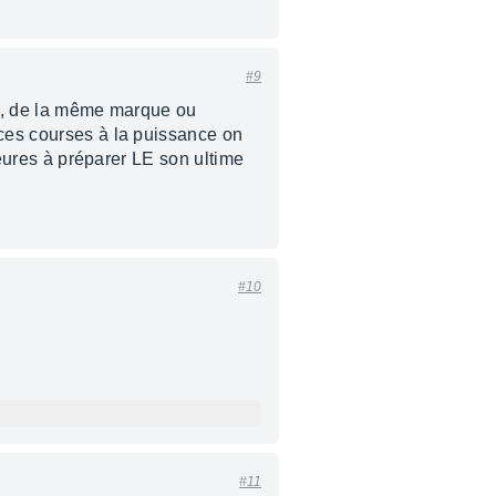
#9
èle, de la même marque ou
 ces courses à la puissance on
 heures à préparer LE son ultime
#10
#11