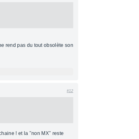
ne rend pas du tout obsolète son
#12
chaine ! et la "non MX" reste