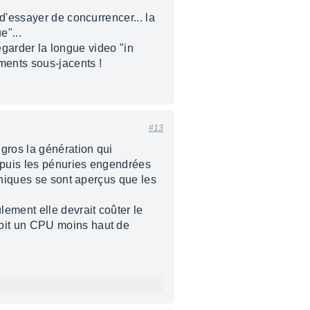
d'essayer de concurrencer... la
e"...
regarder la longue video "in
ments sous-jacents !
#13
gros la génération qui
depuis les pénuries engendrées
oniques se sont aperçus que les
ement elle devrait coûter le
soit un CPU moins haut de