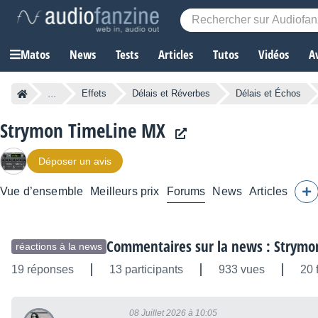
Matos
News
Tests
Articles
Tutos
Vidéos
A
...
Effets
Délais et Réverbes
Délais et Échos
Strymon TimeLine MX
Déposer un avis
Vue d’ensemble
Meilleurs prix
Forums
News
Articles
Commentaires sur la news : Strymon 
réactions à la news
19 réponses
13 participants
933 vues
20 
08 Juillet 2026 à 10:05