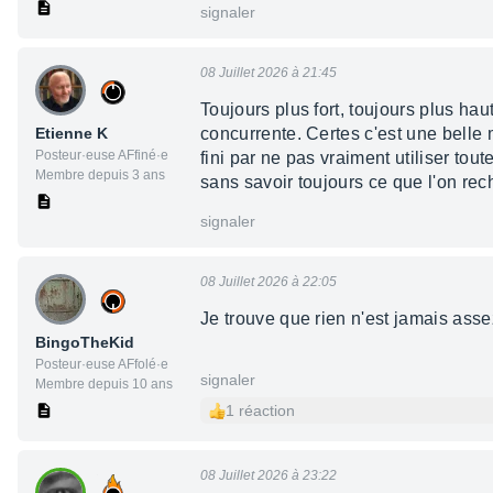
signaler
08 Juillet 2026 à 21:45
Toujours plus fort, toujours plus ha
Etienne K
concurrente. Certes c'est une belle
Posteur·euse AFfiné·e
fini par ne pas vraiment utiliser tou
Membre depuis 3 ans
sans savoir toujours ce que l'on rec
signaler
08 Juillet 2026 à 22:05
Je trouve que rien n'est jamais asse
BingoTheKid
Posteur·euse AFfolé·e
signaler
Membre depuis 10 ans
1 réaction
08 Juillet 2026 à 23:22