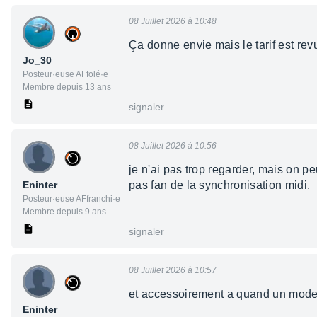
08 Juillet 2026 à 10:48
Ça donne envie mais le tarif est re
Jo_30
Posteur·euse AFfolé·e
Membre depuis 13 ans
signaler
08 Juillet 2026 à 10:56
je n'ai pas trop regarder, mais on p
Eninter
pas fan de la synchronisation midi.
Posteur·euse AFfranchi·e
Membre depuis 9 ans
signaler
08 Juillet 2026 à 10:57
et accessoirement a quand un model
Eninter