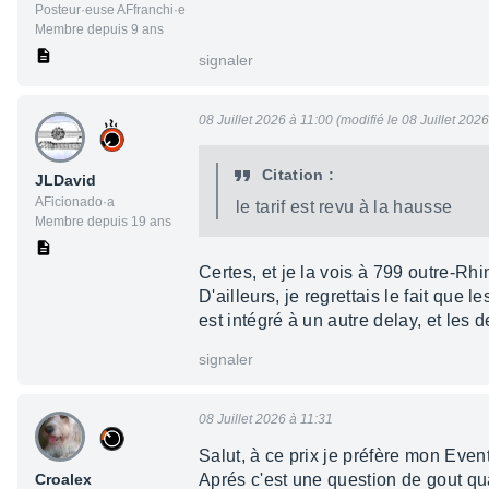
Posteur·euse AFfranchi·e
Membre depuis 9 ans
signaler
08 Juillet 2026 à 11:00 (modifié le 08 Juillet 202
Citation :
JLDavid
AFicionado·a
le tarif est revu à la hausse
Membre depuis 19 ans
Certes, et je la vois à 799 outre-Rhin
D'ailleurs, je regrettais le fait que 
est intégré à un autre delay, et les 
signaler
08 Juillet 2026 à 11:31
Salut, à ce prix je préfère mon Even
Croalex
Aprés c'est une question de gout qu