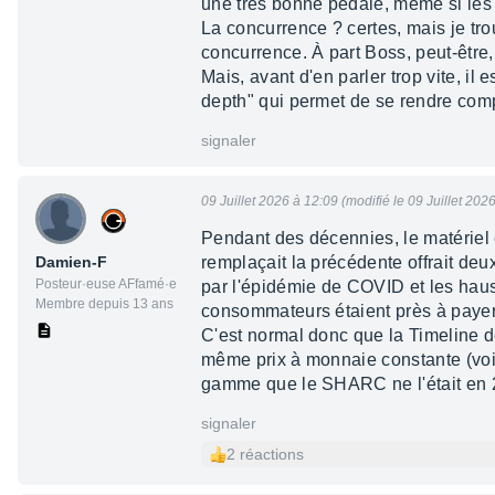
une très bonne pédale, même si les 
La concurrence ? certes, mais je tro
concurrence. À part Boss, peut-être
Mais, avant d'en parler trop vite, il
depth" qui permet de se rendre comp
signaler
09 Juillet 2026 à 12:09 (modifié le 09 Juillet 202
Pendant des décennies, le matériel 
Damien-F
remplaçait la précédente offrait de
Posteur·euse AFfamé·e
par l'épidémie de COVID et les hauss
Membre depuis 13 ans
consommateurs étaient près à payer p
C'est normal donc que la Timeline d
même prix à monnaie constante (voi
gamme que le SHARC ne l'était en 20
signaler
2 réactions