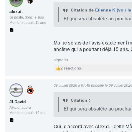
Citation de
Etienne K
(voir l
alex.d.
Je poste, donc je suis
Et qui sera obsolète au proch
Membre depuis 11 ans
Moi je serais de l'avis exactement 
ancêtre qui a pourtant déjà 15 ans.
signaler
2 réactions
09 Juillet 2026 à 07:48 (modifié le 09 Juillet 202
Citation :
JLDavid
AFicionado·a
Et qui sera obsolète au proch
Membre depuis 19 ans
Oui, d'accord avec Alex.d. : cette M