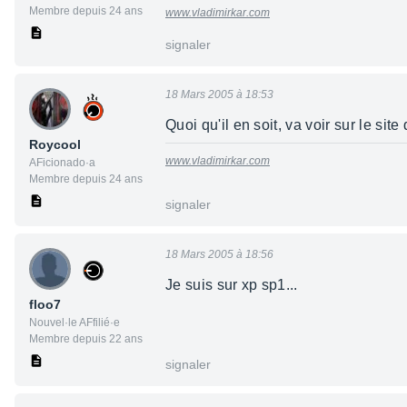
Membre depuis 24 ans
www.vladimirkar.com
signaler
18 Mars 2005 à 18:53
Quoi qu'il en soit, va voir sur le sit
Roycool
www.vladimirkar.com
AFicionado·a
Membre depuis 24 ans
signaler
18 Mars 2005 à 18:56
Je suis sur xp sp1...
floo7
Nouvel·le AFfilié·e
Membre depuis 22 ans
signaler