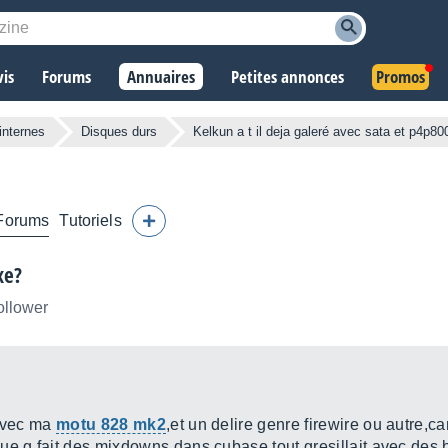
vis
Forums
Annuaires
Petites annonces
Promos
internes
Disques durs
Kelkun a t il deja galeré avec sata et p4p80
Forums
Tutoriels
xe?
ollower
 avec ma
motu 828 mk2
,et un delire genre firewire ou autre,ca
ue g fait des mixdowns dans cubase,tout gresillait,avec des b