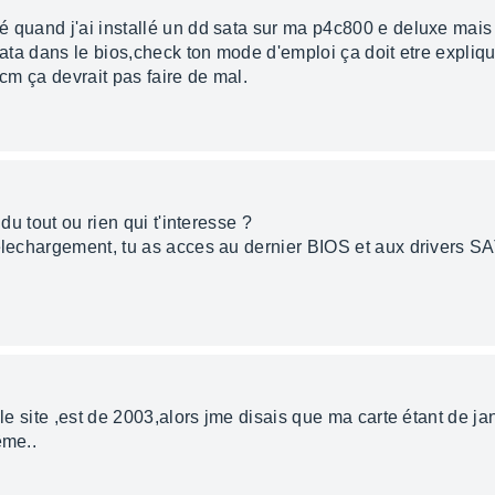
é quand j'ai installé un dd sata sur ma p4c800 e deluxe mais
 sata dans le bios,check ton mode d'emploi ça doit etre expli
 cm ça devrait pas faire de mal.
 du tout ou rien qui t'interesse ?
telechargement, tu as acces au dernier BIOS et aux drivers S
le site ,est de 2003,alors jme disais que ma carte étant de janvi
ême..