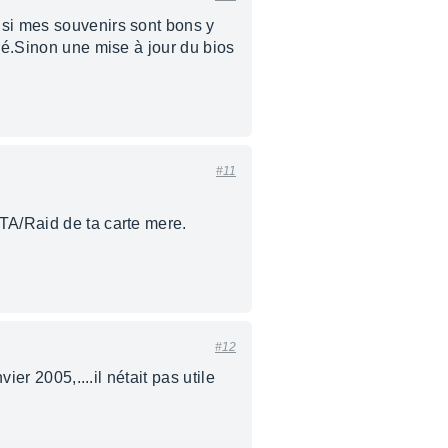
 si mes souvenirs sont bons y
qué.Sinon une mise à jour du bios
#11
ATA/Raid de ta carte mere.
#12
er 2005,....il nétait pas utile