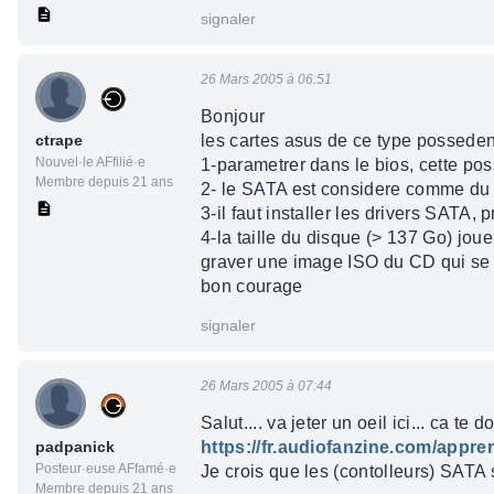
signaler
26 Mars 2005 à 06:51
Bonjour
ctrape
les cartes asus de ce type possedent l
Nouvel·le AFfilié·e
1-parametrer dans le bios, cette poss
Membre depuis 21 ans
2- le SATA est considere comme du 
3-il faut installer les drivers SATA
4-la taille du disque (> 137 Go) joue
graver une image ISO du CD qui se ch
bon courage
signaler
26 Mars 2005 à 07:44
Salut.... va jeter un oeil ici... ca t
padpanick
https://fr.audiofanzine.com/appr
Posteur·euse AFfamé·e
Je crois que les (contolleurs) SATA s
Membre depuis 21 ans