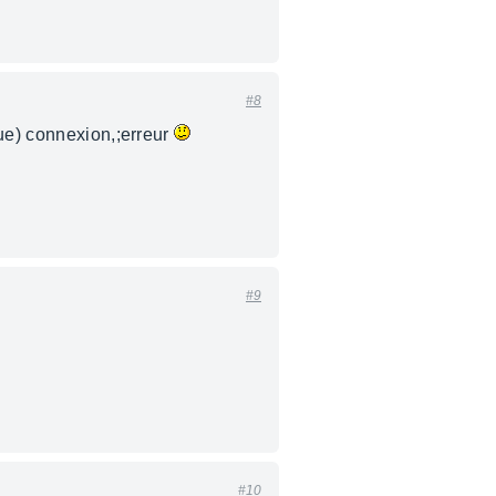
#8
que) connexion,;erreur
#9
#10