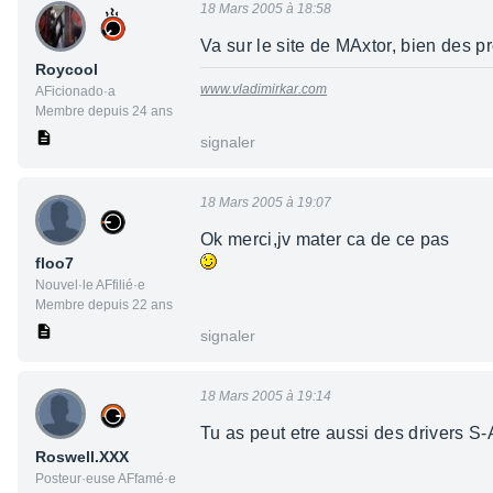
18 Mars 2005 à 18:58
Va sur le site de MAxtor, bien des pr
Roycool
www.vladimirkar.com
AFicionado·a
Membre depuis 24 ans
signaler
18 Mars 2005 à 19:07
Ok merci,jv mater ca de ce pas
floo7
Nouvel·le AFfilié·e
Membre depuis 22 ans
signaler
18 Mars 2005 à 19:14
Tu as peut etre aussi des drivers S-
Roswell.XXX
Posteur·euse AFfamé·e