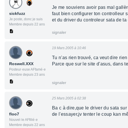
Je me souviens avoir pas mal gallèr
sickfuzz
faut bien configurer ton controlleur
Je poste, donc je suis
et du driver du controleur sata de ta
Membre depuis 22 ans
signaler
19 Mars 2005 à 10:46
Tu n'as rien trouvé, ca veut dire rien
Roswell.XXX
Parce que sur le site d'asus, dans 
Posteur·euse AFfamé·e
Membre depuis 23 ans
signaler
25 Mars 2005 à 02:38
Ba c à dire,que le driver du sata sur 
floo7
de l'essayer,jv tenter le coup kan m
Nouvel·le AFfilié·e
Membre depuis 22 ans