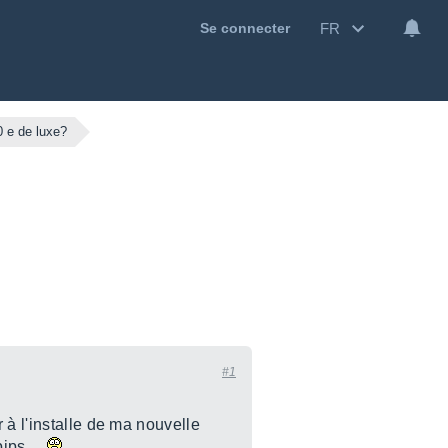
FR
Se connecter
0 e de luxe?
#1
r à l'installe de ma nouvelle
ips....