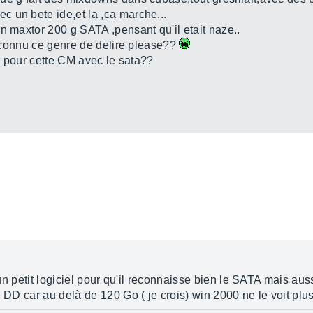
 un bete ide,et la ,ca marche...
n maxtor 200 g SATA ,pensant qu'il etait naze..
 a connu ce genre de delire please??
ller pour cette CM avec le sata??
 un petit logiciel pour qu'il reconnaisse bien le SATA mais aussi 
 DD car au delà de 120 Go ( je crois) win 2000 ne le voit plus