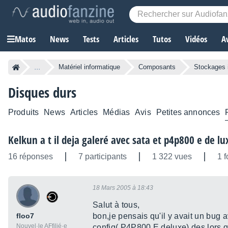
Matos
News
Tests
Articles
Tutos
Vidéos
A
...
Matériel informatique
Composants
Stockages 
Disques durs
Produits
News
Articles
Médias
Avis
Petites annonces
Kelkun a t il deja galeré avec sata et p4p800 e de lu
16 réponses
7 participants
1 322 vues
1 f
18 Mars 2005 à 18:43
Salut à tous,
floo7
bon,je pensais qu'il y avait un bug
Nouvel·le AFfilié·e
config( P4P800 E deluxe) des lors q