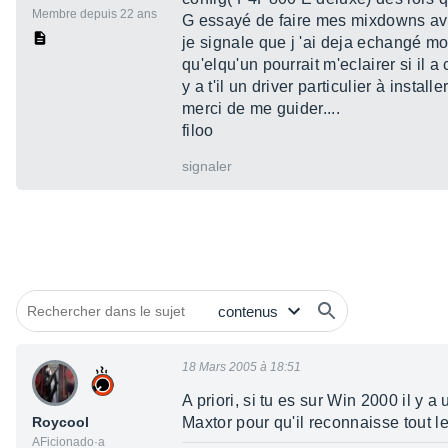
Membre depuis 22 ans
G essayé de faire mes mixdowns avec
je signale que j 'ai deja echangé mo
qu'elqu'un pourrait m'eclairer si il
y a t'il un driver particulier à insta
merci de me guider....
filoo
signaler
18 Mars 2005 à 18:51
A priori, si tu es sur Win 2000 il y a
Roycool
Maxtor pour qu'il reconnaisse tout le
AFicionado·a