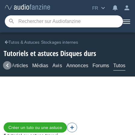
FR
Tutos & Astuces Stockages internes
Tutoriels et astuces Disques durs
ews
Articles
Médias
Avis
Annonces
Forums
Tutos
Créer un tuto ou une astuce