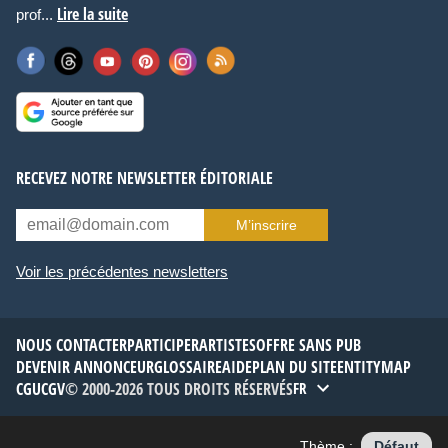
Lire la suite
prof...
RECEVEZ NOTRE NEWSLETTER ÉDITORIALE
M’inscrire
Voir les précédentes newsletters
NOUS CONTACTER
PARTICIPER
ARTISTES
OFFRE SANS PUB
DEVENIR ANNONCEUR
GLOSSAIRE
AIDE
PLAN DU SITE
ENTITYMAP
CGU
CGV
© 2000-2026 TOUS DROITS RÉSERVÉS
FR
Thème :
Défaut