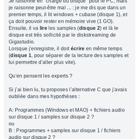
Je raisonne en "charge du disque" pour le PC, mais
je raisonne peut-être mal ... : je me dis que dans un
premier temps, il lit windows + cubase (disque 1), et
ça doit pouvoir rester en mémoire vive (1 GO).
Ensuite, il va
lire
les samples (
disque 2
) et là le
disque est très sollicité par le diskstreaming de
Gigastudio.
Lorsque j'enregistre, il doit
écrire
en même temps
(
disque 1
, pour séparer de la lecture des samples et
lui permettre d'aller plus vite).
Qu'en pensent les experts ?
Si j'ai bien lu, tu proposes l'alternative C que j'avais
oubliée dans mes hypothèses :
A: Programmes (Windows et MAO) + fichiers audio
sur disque 1 / samples sur disque 2 ?
ou
B : Programmes + samples sur disque 1 / fichiers
audio sur disque 2 ?