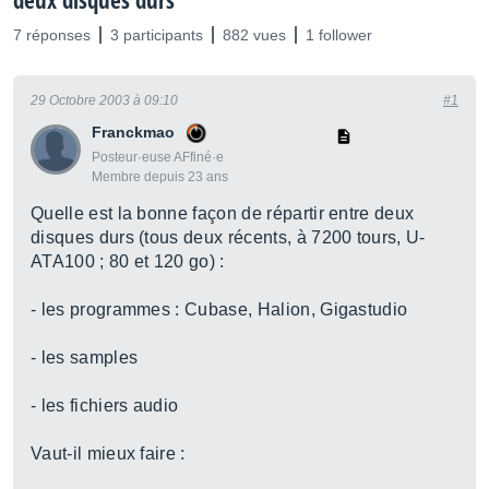
deux disques durs
7 réponses
3 participants
882 vues
1 follower
29 Octobre 2003 à 09:10
#1
Franckmao
Posteur·euse AFfiné·e
Membre depuis 23 ans
Quelle est la bonne façon de répartir entre deux
disques durs (tous deux récents, à 7200 tours, U-
ATA100 ; 80 et 120 go) :
- les programmes : Cubase, Halion, Gigastudio
- les samples
- les fichiers audio
Vaut-il mieux faire :