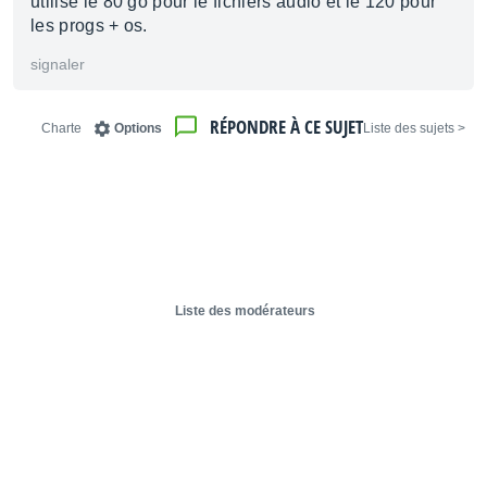
utilise le 80 go pour le fichiers audio et le 120 pour
les progs + os.
signaler
RÉPONDRE À CE SUJET
Charte
Options
< Liste des sujets
Liste des modérateurs