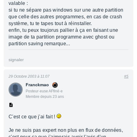
valable :
si tu ne sépare pas windows sur une autre partition
que celle des autres programmes, en cas de crash
système, tu te tapes tout à réinstaller.
enfin, tu peux toujorus pallier à ça en faisant une
image de ta partition programme avec ghost ou
partition saving remarque...
signaler
29 Octobre 2003 à 11:07
#5
Franckmao
Posteur·euse AFfiné·e
Membre depuis 23 ans
C'est ce que j'ai fait !
Je ne suis pas expert non plus en flux de données,
c'est pour ça que j'aimerais avoir l'avis d'un