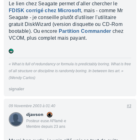
Le lien chez Seagate permet d'aller chercher le
FDISK corrigé chez Microsoft
, mais - comme Mr
Seagate - je conseille plutôt d'utiliser l'utilitaire
gratuit DiskWizard (version disquette ou CD-Rom
bootable). Ou encore
Partition Commander
chez
VCOM, plus complet mais payant.
« What is full of redundancy or formula is predictably boring. What is free
of all structure or discipline is randomly boring. In between lies art. »
(Wendy Carlos)
signaler
09 Novembre 2003 à 01:40
#3
djavson
Posteur·euse AFfamé·e
Membre depuis 23 ans