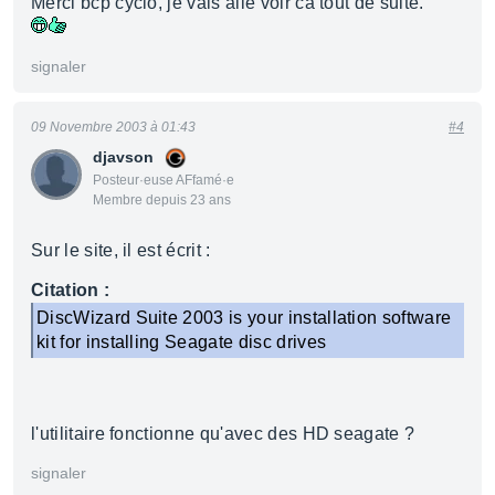
Merci bcp cyclo, je vais allé voir ca tout de suite.
signaler
09 Novembre 2003 à 01:43
#4
djavson
Posteur·euse AFfamé·e
Membre depuis 23 ans
Sur le site, il est écrit :
Citation :
DiscWizard Suite 2003 is your installation software
kit for installing Seagate disc drives
l'utilitaire fonctionne qu'avec des HD seagate ?
signaler