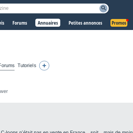
vis
Forums
Annuaires
Petites annonces
Promos
Forums
Tutoriels
ower
C-loops n'était pas en vente en France... soit... mais de moins