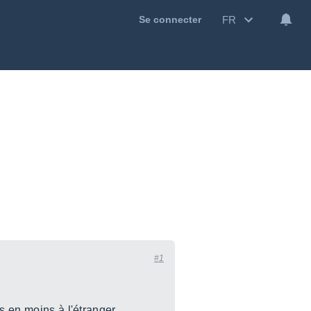
FR
Se connecter
#1
 en moins à l'étranger...