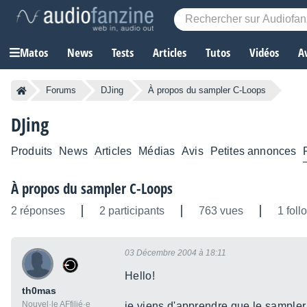
Matos
News
Tests
Articles
Tutos
Vidéos
A
Forums
DJing
À propos du sampler C-Loops
DJing
Produits
News
Articles
Médias
Avis
Petites annonces
À propos du sampler C-Loops
2 réponses
2 participants
763 vues
1 foll
03 Décembre 2004 à 18:11
Hello!
th0mas
Nouvel·le AFfilié·e
je viens d'apprendre que le sampler 