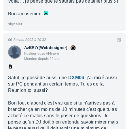
Voilà ... je pense que je saurais pas détailler plus ;-)
Bon amusement
signaler
06 Janvier 2005 à 10:32
#8
AzERtY[Webdesigner]
Posteur·euse AFfiné·e
Membre depuis 22 ans
Salut, je possède aussi une
DXM06
, j'ai mixé aussi
sur PC pendant un certain temps. Tu es de la
Réunion toi aussi?
Bon tout d'abord c'est vrai que si tu n'arrives pas à
brancher ça en moins de 10 minutes c'est que tu as
acheté ce matos sans te poser de questions. Je
pense qu'un DJ doit bien entendu savoir mixer mais
je pense aussi qu'il doit avoir une minimum de