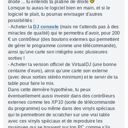
droite ... tu entends ta platine de droite
Lorsque tu auras le logiciel bien en main, et si le
logiciel te plait, tu pourras envisager d'autres
possibilités :
- Acheter la
DJ console
(mais ne t'attends pas à des
miracles de qualité) qui te permettra d'avoir, pour 200
€ un contrôleur (des boutons externes qui permettent
de gérer le programme comme une télécommande),
ainsi qu'une carte son intégrée avec plusieures
sorties !
- Acheter la version officiel de VirtualDJ (une bonne
centaine d'euro), ainsi qu'une carte son externe
(avec deux sorties stéréo minimum) et te servir de ta
table pour faire le mix.
Dans cette dernière hypothèse, tu peux
éventuellement aussi investir dans des contrôleurs
externes comme les XP10 (sorte de télécommande
du programme) ou même dans des vinyls spéciaux
qui te permettront de scratcher sur une vrai table
avec ces vinyls spéciaux et de reproduire les
musiques qui se trouvent sur ton PC comme s'ils