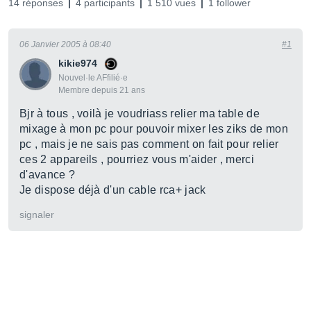
14 réponses
4 participants
1 510 vues
1 follower
06 Janvier 2005 à 08:40
#1
kikie974
Nouvel·le AFfilié·e
Membre depuis 21 ans
Bjr à tous , voilà je voudriass relier ma table de
mixage à mon pc pour pouvoir mixer les ziks de mon
pc , mais je ne sais pas comment on fait pour relier
ces 2 appareils , pourriez vous m'aider , merci
d'avance ?
Je dispose déjà d'un cable rca+ jack
signaler