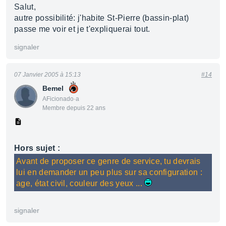
Salut,
autre possibilité: j'habite St-Pierre (bassin-plat)
passe me voir et je t'expliquerai tout.
signaler
07 Janvier 2005 à 15:13
#14
Bemel
AFicionado·a
Membre depuis 22 ans
Hors sujet :
Avant de proposer ce genre de service, tu devrais
lui en demander un peu plus sur sa configuration :
age, état civil, couleur des yeux ...
signaler