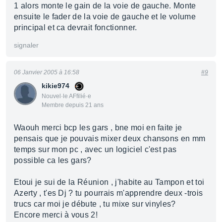
1 alors monte le gain de la voie de gauche. Monte
ensuite le fader de la voie de gauche et le volume
principal et ca devrait fonctionner.
signaler
06 Janvier 2005 à 16:58
#9
kikie974
Nouvel·le AFfilié·e
Membre depuis 21 ans
Waouh merci bcp les gars , bne moi en faite je
pensais que je pouvais mixer deux chansons en mm
temps sur mon pc , avec un logiciel c'est pas
possible ca les gars?
Etoui je sui de la Réunion , j'habite au Tampon et toi
Azerty , t'es Dj ? tu pourrais m'apprendre deux -trois
trucs car moi je débute , tu mixe sur vinyles?
Encore merci à vous 2!