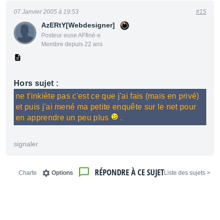
07 Janvier 2005 à 19:53
#15
AzERtY[Webdesigner]
Posteur·euse AFfiné·e
Membre depuis 22 ans
Hors sujet :
ne t'inkiète pas c'est ce que j'ai fais (mais en privé)
et puis j'ai mené ma petite enquête sur le net pour
en apprendre un peu plus
.
signaler
RÉPONDRE À CE SUJET
Charte
Options
< Liste des sujets