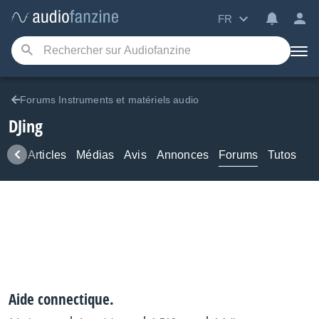
FR
Forums Instruments et matériels audio
DJing
ews
Articles
Médias
Avis
Annonces
Forums
Tutos
Aide connectique.