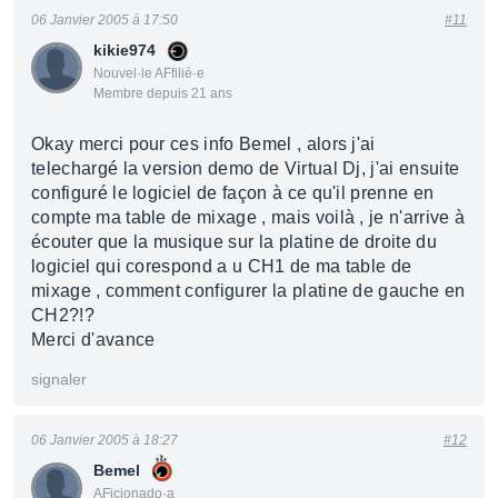
06 Janvier 2005 à 17:50
#11
kikie974
Nouvel·le AFfilié·e
Membre depuis 21 ans
Okay merci pour ces info Bemel , alors j'ai
telechargé la version demo de Virtual Dj, j'ai ensuite
configuré le logiciel de façon à ce qu'il prenne en
compte ma table de mixage , mais voilà , je n'arrive à
écouter que la musique sur la platine de droite du
logiciel qui corespond a u CH1 de ma table de
mixage , comment configurer la platine de gauche en
CH2?!?
Merci d'avance
signaler
06 Janvier 2005 à 18:27
#12
Bemel
AFicionado·a