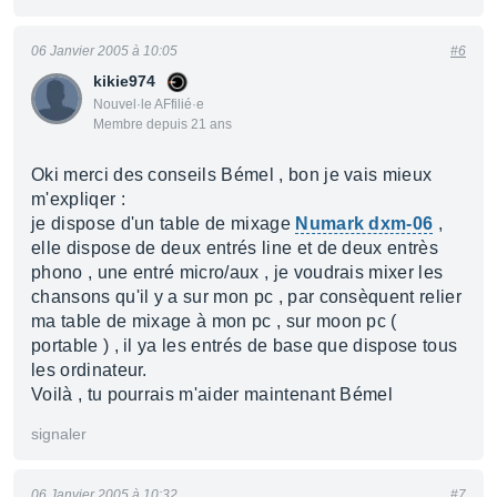
06 Janvier 2005 à 10:05
#6
kikie974
Nouvel·le AFfilié·e
Membre depuis 21 ans
Oki merci des conseils Bémel , bon je vais mieux
m'expliqer :
je dispose d'un table de mixage
Numark dxm-06
,
elle dispose de deux entrés line et de deux entrès
phono , une entré micro/aux , je voudrais mixer les
chansons qu'il y a sur mon pc , par consèquent relier
ma table de mixage à mon pc , sur moon pc (
portable ) , il ya les entrés de base que dispose tous
les ordinateur.
Voilà , tu pourrais m'aider maintenant Bémel
signaler
06 Janvier 2005 à 10:32
#7