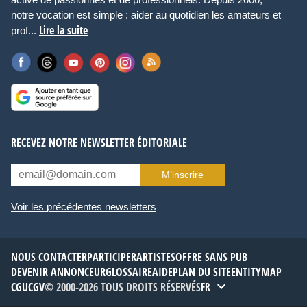
notre vocation est simple : aider au quotidien les amateurs et
Lire la suite
prof...
RECEVEZ NOTRE NEWSLETTER ÉDITORIALE
M’inscrire
Voir les précédentes newsletters
NOUS CONTACTER
PARTICIPER
ARTISTES
OFFRE SANS PUB
DEVENIR ANNONCEUR
GLOSSAIRE
AIDE
PLAN DU SITE
ENTITYMAP
CGU
CGV
© 2000-2026 TOUS DROITS RÉSERVÉS
FR