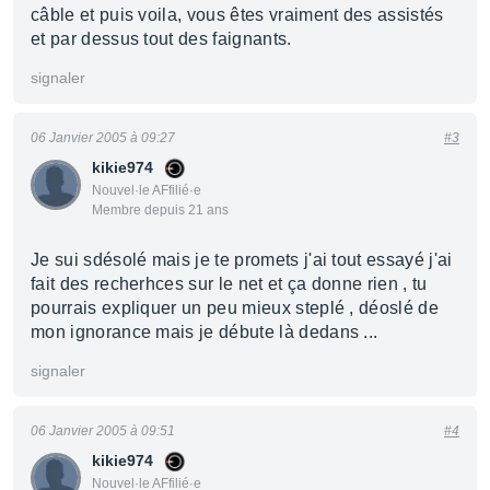
câble et puis voila, vous êtes vraiment des assistés
et par dessus tout des faignants.
signaler
06 Janvier 2005 à 09:27
#3
kikie974
Nouvel·le AFfilié·e
Membre depuis 21 ans
Je sui sdésolé mais je te promets j'ai tout essayé j'ai
fait des recherhces sur le net et ça donne rien , tu
pourrais expliquer un peu mieux steplé , déoslé de
mon ignorance mais je débute là dedans ...
signaler
06 Janvier 2005 à 09:51
#4
kikie974
Nouvel·le AFfilié·e