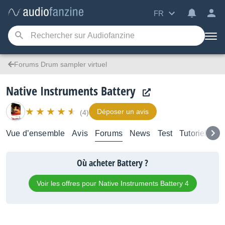
FR
Forums Drum sampler virtuel
Native Instruments Battery
Déposer un avis
(4)
Vue d’ensemble
Avis
Forums
News
Test
Tutoriels
Où acheter Battery ?
Voir les offres pour Native Instruments Battery 4