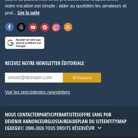
notre vocation est simple : aider au quotidien les amateurs et
Lire la suite
prof...
RECEVEZ NOTRE NEWSLETTER ÉDITORIALE
M’inscrire
Voir les précédentes newsletters
NOUS CONTACTER
PARTICIPER
ARTISTES
OFFRE SANS PUB
DEVENIR ANNONCEUR
GLOSSAIRE
AIDE
PLAN DU SITE
ENTITYMAP
CGU
CGV
© 2000-2026 TOUS DROITS RÉSERVÉS
FR