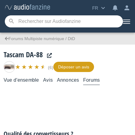
FR
Forums Multipiste numérique / DtD
Tascam DA-88
Déposer un avis
(6)
Vue d’ensemble
Avis
Annonces
Forums
Qualité des convertisseurs ?