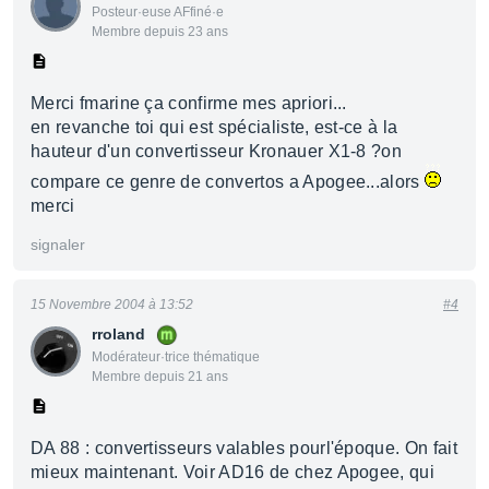
Posteur·euse AFfiné·e
Membre depuis 23 ans
Merci fmarine ça confirme mes apriori...
en revanche toi qui est spécialiste, est-ce à la
hauteur d'un convertisseur Kronauer X1-8 ?on
compare ce genre de convertos a Apogee...alors
merci
signaler
15 Novembre 2004 à 13:52
#4
rroland
Modérateur·trice thématique
Membre depuis 21 ans
DA 88 : convertisseurs valables pourl'époque. On fait
mieux maintenant. Voir AD16 de chez Apogee, qui