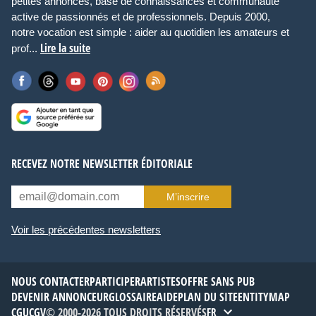
petites annonces, base de connaissances et communauté
active de passionnés et de professionnels. Depuis 2000,
notre vocation est simple : aider au quotidien les amateurs et
Lire la suite
prof...
RECEVEZ NOTRE NEWSLETTER ÉDITORIALE
M’inscrire
Voir les précédentes newsletters
NOUS CONTACTER
PARTICIPER
ARTISTES
OFFRE SANS PUB
DEVENIR ANNONCEUR
GLOSSAIRE
AIDE
PLAN DU SITE
ENTITYMAP
CGU
CGV
© 2000-2026 TOUS DROITS RÉSERVÉS
FR