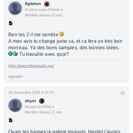
Apleton
Posteur·euse AFfamé·e
Membre depuis 23 ans
Ben les 2 il me semble
A mon avis tu change juste ca, et ca fera un tres bon
morceau. Ya des bons samples, des bonnes idées.
Tu travaille avec quoi?
https://www.reflowstudio.net/
signaler
10 Septembre 2005 à 19:16
#5
ekyer
Nouvel·le AFfilié·e
Membre depuis 21 ans
Ouais les basses je galere toujours, bientot j'aurais