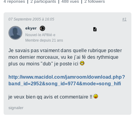
4 réponses
2 participants
488 vues
2 followers
07 Septembre 2005 à 16:05
#1
ekyer
Nouvel·le AFfilié·e
Membre depuis 21 ans
Je savais pas vraiment dans quelle rubrique poster
mon dernier morceaux, vu ke j'ai fé des rythmique
plus ou moins "dub" je poste ici
http://www.macidol.com/jamroom/download.php?
band_id=2952&song_id=9774&mode=song_hifi
je veux bien qq avis et commentaire !!
signaler