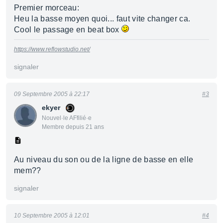
Premier morceau:
Heu la basse moyen quoi... faut vite changer ca.
Cool le passage en beat box
https://www.reflowstudio.net/
signaler
09 Septembre 2005 à 22:17
#3
ekyer
Nouvel·le AFfilié·e
Membre depuis 21 ans
Au niveau du son ou de la ligne de basse en elle
mem??
signaler
10 Septembre 2005 à 12:01
#4