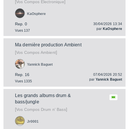
[
]
Vos Compos Electronique
KaOsphere
Rep. 0
30/04/2026 13:34
par
KaOsphere
Vues 137
Ma dernière production Ambient
[
]
Vos Compos Ambient
Yannick Baguet
Rep. 16
07/04/2026 20:52
par
Yannick Baguet
Vues 1335
Les grands albums drum &
bass/jungle
[
]
Vos Compos Drum n' Bass
Jr0001