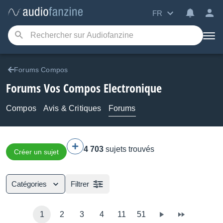
FR
Forums Compos
Forums Vos Compos Electronique
Compos
Avis & Critiques
Forums
4 703
sujets trouvés
Créer un sujet
Catégories
Filtrer
1
2
3
4
11
51