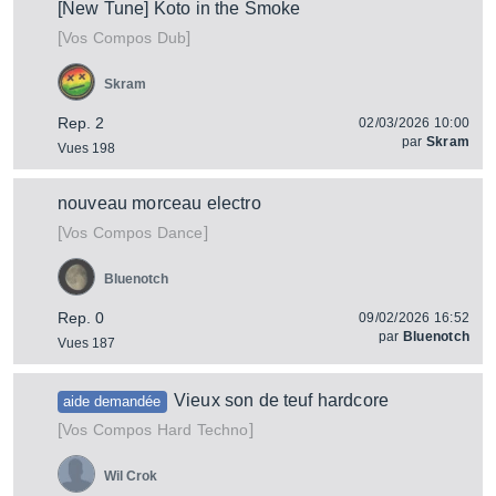
[New Tune] Koto in the Smoke
[
]
Vos Compos Dub
Skram
Rep. 2
02/03/2026 10:00
par
Skram
Vues 198
nouveau morceau electro
[
]
Vos Compos Dance
Bluenotch
Rep. 0
09/02/2026 16:52
par
Bluenotch
Vues 187
Vieux son de teuf hardcore
aide demandée
[
]
Vos Compos Hard Techno
Wil Crok