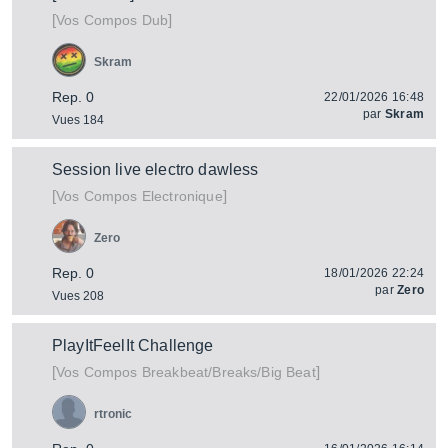
[
]
Vos Compos Dub
Skram
Rep. 0
22/01/2026 16:48
par
Skram
Vues 184
Session live electro dawless
[
]
Vos Compos Electronique
Zero
Rep. 0
18/01/2026 22:24
par
Zero
Vues 208
PlayItFeelIt Challenge
[
]
Vos Compos Breakbeat/Breaks/Big Beat
rtronic