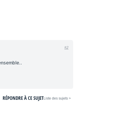
#2
'ensemble..
RÉPONDRE À CE SUJET
< Liste des sujets