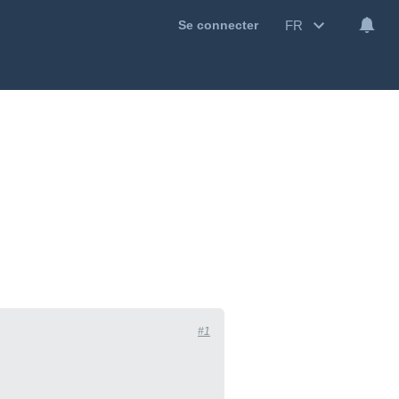
FR
Se connecter
#1