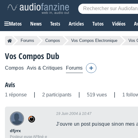
Matos
News
Tests
Articles
Tutos
Vidéos
A
Forums
Compos
Vos Compos Electronique
Vos 
Vos Compos Dub
Compos
Avis & Critiques
Forums
Avis
1 réponse
2 participants
519 vues
1 follo
19 Juin 2004 à 10:47
J'ouvre un post puisque sinon mes 
dfjrrx
Posteur·euse AFfiné·e