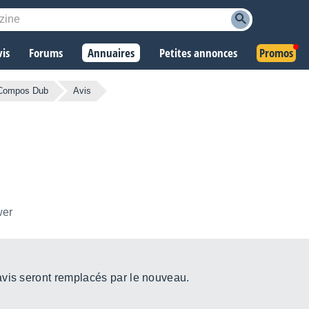
vis
Forums
Annuaires
Petites annonces
Promos
Compos Dub
Avis
wer
avis seront remplacés par le nouveau.