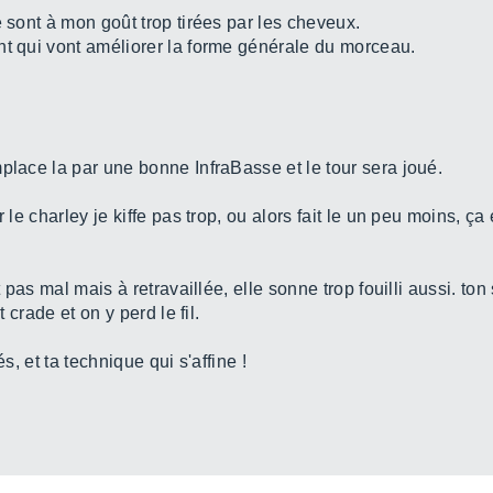
e sont à mon goût trop tirées par les cheveux.
nt qui vont améliorer la forme générale du morceau.
place la par une bonne InfraBasse et le tour sera joué.
r le charley je kiffe pas trop, ou alors fait le un peu moins, ç
t pas mal mais à retravaillée, elle sonne trop fouilli aussi. ton
t crade et on y perd le fil.
s, et ta technique qui s'affine !