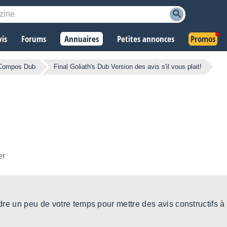
vis
Forums
Annuaires
Petites annonces
Promos
Compos Dub
Final Goliath's Dub Version des avis s'il vous plait!
er
ndre un peu de votre temps pour mettre des avis constructifs à