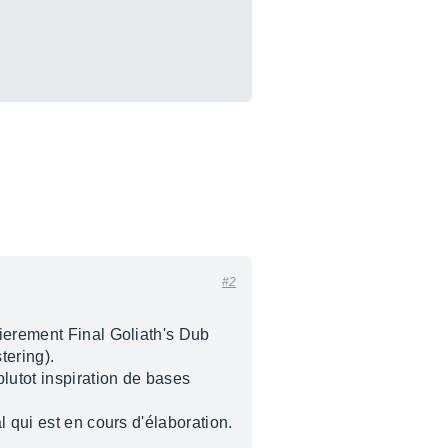
#2
lierement Final Goliath's Dub
tering).
lutot inspiration de bases
 qui est en cours d'élaboration.