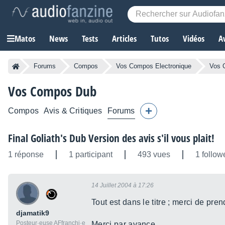
Matos
News
Tests
Articles
Tutos
Vidéos
A
Forums
Compos
Vos Compos Electronique
Vos 
Vos Compos Dub
Compos
Avis & Critiques
Forums
Final Goliath's Dub Version des avis s'il vous plait!
1 réponse
1 participant
493 vues
1 follow
14 Juillet 2004 à 17:26
Tout est dans le titre ; merci de pre
djamatik9
Posteur·euse AFfranchi·e
Merci par avance