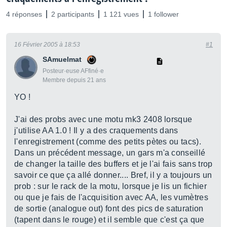
4 réponses
2 participants
1 121 vues
1 follower
16 Février 2005 à 18:53
#1
SAmuelmat
Posteur·euse AFfiné·e
Membre depuis 21 ans
YO !
J'ai des probs avec une motu mk3 2408 lorsque
j'utilise AA 1.0 ! Il y a des craquements dans
l'enregistrement (comme des petits pètes ou tacs).
Dans un précédent message, un gars m'a conseillé
de changer la taille des buffers et je l'ai fais sans trop
savoir ce que ça allé donner.... Bref, il y a toujours un
prob : sur le rack de la motu, lorsque je lis un fichier
ou que je fais de l'acquisition avec AA, les vumètres
de sortie (analogue out) font des pics de saturation
(tapent dans le rouge) et il semble que c'est ça que