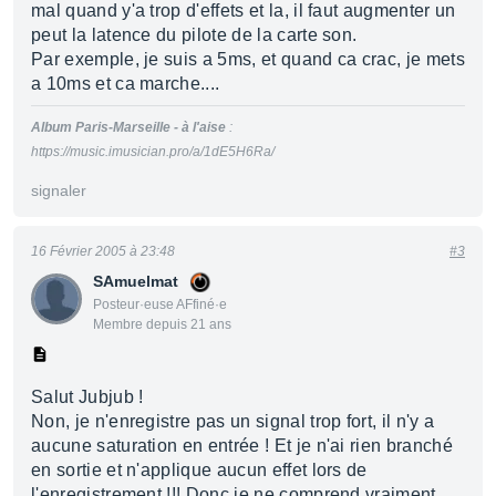
mal quand y'a trop d'effets et la, il faut augmenter un
peut la latence du pilote de la carte son.
Par exemple, je suis a 5ms, et quand ca crac, je mets
a 10ms et ca marche....
Album Paris-Marseille - à l'aise
:
https://music.imusician.pro/a/1dE5H6Ra/
signaler
16 Février 2005 à 23:48
#3
SAmuelmat
Posteur·euse AFfiné·e
Membre depuis 21 ans
Salut Jubjub !
Non, je n'enregistre pas un signal trop fort, il n'y a
aucune saturation en entrée ! Et je n'ai rien branché
en sortie et n'applique aucun effet lors de
l'enregistrement !!! Donc je ne comprend vraiment