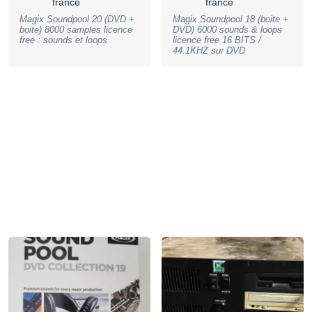
france
france
Magix Soundpool 20 (DVD +
Magix Soundpool 18 (boite +
boite) 8000 samples licence
DVD) 6000 sounds & loops
free : sounds et loops
licence free 16 BITS /
44.1KHZ sur DVD