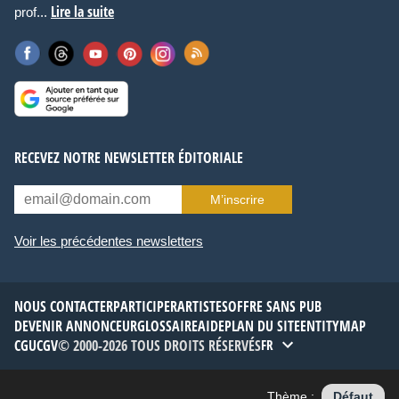
Lire la suite
prof...
RECEVEZ NOTRE NEWSLETTER ÉDITORIALE
M’inscrire
Voir les précédentes newsletters
NOUS CONTACTER
PARTICIPER
ARTISTES
OFFRE SANS PUB
DEVENIR ANNONCEUR
GLOSSAIRE
AIDE
PLAN DU SITE
ENTITYMAP
CGU
CGV
© 2000-2026 TOUS DROITS RÉSERVÉS
FR
Thème :
Défaut