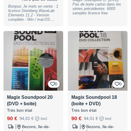
Pas de boite carton dans les
Bonjour, Je mets en vente : 1
séries précédentes. 6000
licence Steinberg WaveLab
samples licence free
Elements 11.2 - Version
complète - Win / macOS.
Licence électronique /
Téléchargement. Le
Download Access Code est
prêt à être utilisé et l'accord
de revente a donc été obtenu
auprès du support de
Steinberg. Plus de dongle
requis (activation de licence
via le système Steinberg
Licensing avec possibilité
d'activer la licence sur un
max de 3 machines
simultanément). Descriptif de
la v13 :
0
0
https://www.steinberg.net/fr/w
avelab/elements Tarif
Steinberg : 99€ / Mon prix :
Magix Soundpool 20
Magix Soundpool 18
25€. Il est ensuite possible
d'acheter la mise à jour
(DVD + boite)
(boite + DVD)
(v11.2 vers v13 actuelle) au
Très bon état
Très bon état
tarif de 39.99€ chez
Steinberg. Paiement :
90 €
90 €
94,01 €
incl.
94,01 €
incl.
Looper. Zéro échange. --
Bezons, Ile-de-
Bezons, Ile-de-