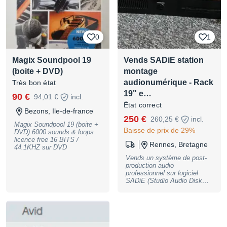
0
1
Magix Soundpool 19
Vends SADiE station
(boite + DVD)
montage
audionumérique - Rack
Très bon état
19" e…
90 €
94,01 €
incl.
État correct
Bezons, Ile-de-france
250 €
260,25 €
incl.
Magix Soundpool 19 (boite +
Baisse de prix de 29%
DVD) 6000 sounds & loops
licence free 16 BITS /
Rennes, Bretagne
44.1KHZ sur DVD
Vends un système de post-
production audio
professionnel sur logiciel
SADiE (Studio Audio Disk
Editor) en rack 19 pouces
vintage et rare datant de la
fin des années 1990 / 2000
environ. Ce logiciel est
encore utilisé de nos jours
(SADiE 6) par la BBC et