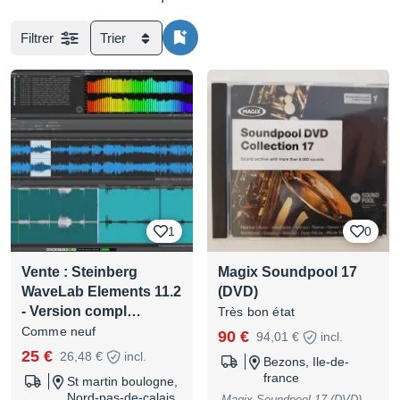
Filtrer
Trier
1
0
Vente : Steinberg
Magix Soundpool 17
WaveLab Elements 11.2
(DVD)
- Version compl…
Très bon état
Comme neuf
90 €
94,01 €
incl.
25 €
26,48 €
incl.
Bezons, Ile-de-
france
St martin boulogne,
Nord-pas-de-calais
Magix Soundpool 17 (DVD).