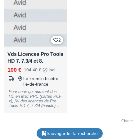
Radio France. Matériel
professionnel utilisé pour le
montage audio de projets
cinéma, à l'image, radio etc.
Pour collectionneur ou
passionné de matériel audio
vintage ou réparateur pour
pièces. N'a pas servi depuis
2
de nombreuses années, mais
stocké dans local sain et
sec. Caractéristiques
Vds Licences Pro Tools
techniques : • Boîtier
rackable 19 pouces (3U) •
HD 7, 7.3/4 et 8.
Lecteurs disquette et CD
100 €
Dimensions : • Largeur : 482
104,40 €
incl.
mm (standard 19 pouces) •
Le kremlin bicetre,
Hauteur : 135 mm (3U) •
Profondeur : environ 600 mm
Ile-de-france
Cartes et connectiques
Pour ceux qui auraient des
arrières : 8 Slots pour cartes
HD en Mac PPC (cartes PCI-
PCI • 2x connecteurs DB-25
x), j'ai des licences de Pro
(entrées sorties audio ou
Tools HD 7, 7.3/4 (bundle) et
AES/EBU ou parallèles) • 2
8 à mettre sur une clef
entrées sorties RCA
"orpheline" (à trouver). J'ai
analogiques audio ou S/PDIF
aussi une licence de PT HD
• 1x connecteur DB-9 (port
Charte
8 que je peux vendre
série RS-232 ou RS-422)
officiellement.
pour périphériques ou
Sauvegarder la recherche
commandes à distance • 1x