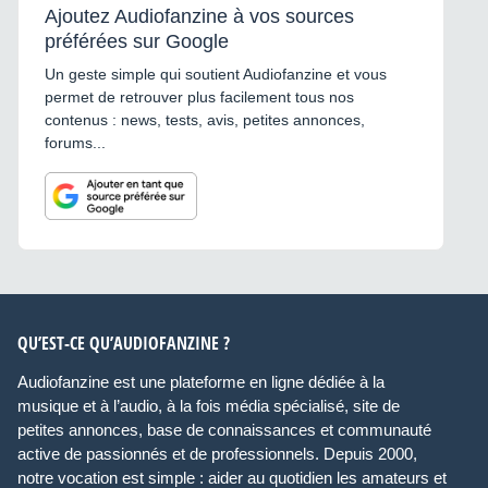
dans l’état, sans garantie
Ajoutez Audiofanzine à vos sources
(matériel ancien) ou pour
pièces. Visible à Rennes
préférées sur Google
35000 ou possibilité
d'expédier par transporteur à
Un geste simple qui soutient Audiofanzine et vous
votre charge (matériel lourd).
permet de retrouver plus facilement tous nos
Prix : 350 € TTC (hors
transport) ou faire offre
contenus : news, tests, avis, petites annonces,
raisonnable.
forums...
QU’EST-CE QU’AUDIOFANZINE ?
Audiofanzine est une plateforme en ligne dédiée à la
musique et à l’audio, à la fois média spécialisé, site de
petites annonces, base de connaissances et communauté
active de passionnés et de professionnels. Depuis 2000,
notre vocation est simple : aider au quotidien les amateurs et