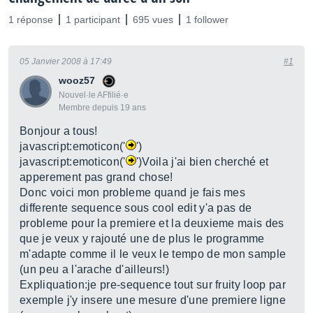
1 réponse
1 participant
695 vues
1 follower
05 Janvier 2008 à 17:49
#1
wooz57
Nouvel·le AFfilié·e
Membre depuis 19 ans
Bonjour a tous!
javascript:emoticon('
')
javascript:emoticon('
')Voila j'ai bien cherché et
apperement pas grand chose!
Donc voici mon probleme quand je fais mes
differente sequence sous cool edit y'a pas de
probleme pour la premiere et la deuxieme mais des
que je veux y rajouté une de plus le programme
m'adapte comme il le veux le tempo de mon sample
(un peu a l'arache d'ailleurs!)
Expliquation:je pre-sequence tout sur fruity loop par
exemple j'y insere une mesure d'une premiere ligne