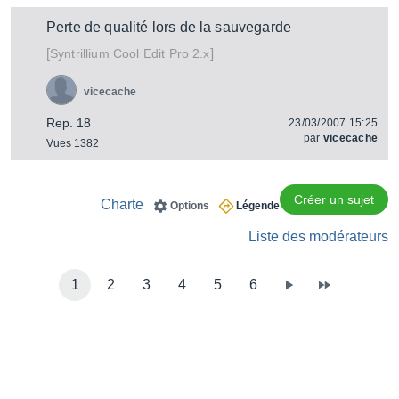
Perte de qualité lors de la sauvegarde
[
]
Cool Edit Pro 2.x
Syntrillium
vicecache
Rep. 18
23/03/2007 15:25
par
vicecache
Vues 1382
Créer un sujet
Charte
Options
Légende
Liste des modérateurs
1
2
3
4
5
6