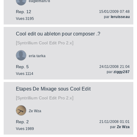
eagleman78
Rep. 12
15/01/2009 07:48
par
leruisseau
Vues 3195
Cool edit ou ableton pour composer .?
[
]
Cool Edit Pro 2.x
Syntrillium
eria tarka
Rep. 5
24/11/2008 21:04
par
ziggy287
Vues 1114
Etapes De Mixage sous Cool Edit
[
]
Cool Edit Pro 2.x
Syntrillium
Ze Wza
Rep. 2
21/11/2008 01:01
par
Ze Wza
Vues 1989