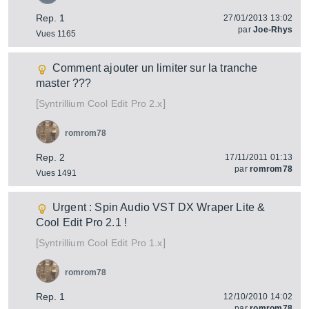
Rep. 1
27/01/2013 13:02
par
Joe-Rhys
Vues 1165
Comment ajouter un limiter sur la tranche
master ???
[
]
Cool Edit Pro 2.x
Syntrillium
romrom78
Rep. 2
17/11/2011 01:13
par
romrom78
Vues 1491
Urgent : Spin Audio VST DX Wraper Lite &
Cool Edit Pro 2.1 !
[
]
Cool Edit Pro 1.x
Syntrillium
romrom78
Rep. 1
12/10/2010 14:02
par
romrom78