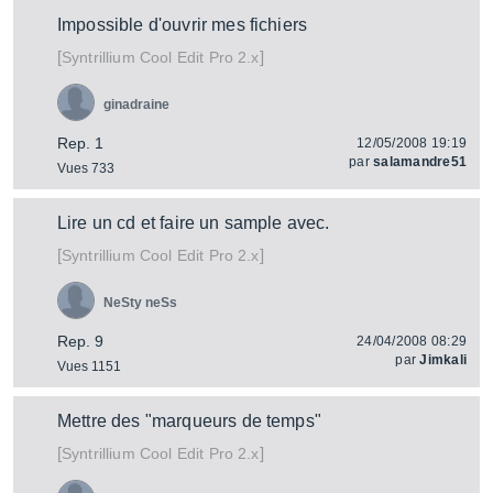
Impossible d'ouvrir mes fichiers
[
]
Cool Edit Pro 2.x
Syntrillium
ginadraine
Rep. 1
12/05/2008 19:19
par
salamandre51
Vues 733
Lire un cd et faire un sample avec.
[
]
Cool Edit Pro 2.x
Syntrillium
NeSty neSs
Rep. 9
24/04/2008 08:29
par
Jimkali
Vues 1151
Mettre des "marqueurs de temps"
[
]
Cool Edit Pro 2.x
Syntrillium