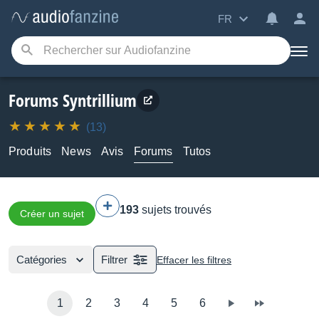
FR
Forums Syntrillium
(13)
Produits
News
Avis
Forums
Tutos
193
sujets trouvés
Créer un sujet
Catégories
Filtrer
Effacer les filtres
1
2
3
4
5
6