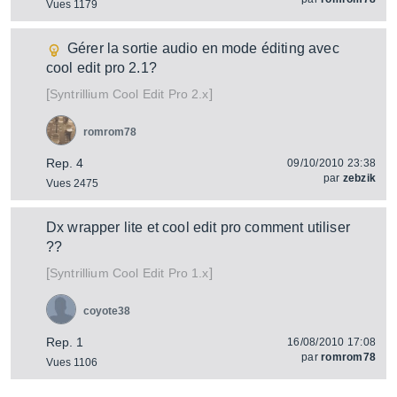
Vues 1179
Gérer la sortie audio en mode éditing avec
cool edit pro 2.1?
[
]
Cool Edit Pro 2.x
Syntrillium
romrom78
Rep. 4
09/10/2010 23:38
par
zebzik
Vues 2475
Dx wrapper lite et cool edit pro comment utiliser
??
[
]
Cool Edit Pro 1.x
Syntrillium
coyote38
Rep. 1
16/08/2010 17:08
par
romrom78
Vues 1106