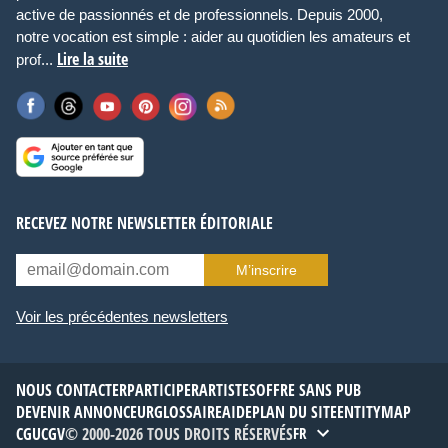
active de passionnés et de professionnels. Depuis 2000,
notre vocation est simple : aider au quotidien les amateurs et
Lire la suite
prof...
RECEVEZ NOTRE NEWSLETTER ÉDITORIALE
M’inscrire
Voir les précédentes newsletters
NOUS CONTACTER
PARTICIPER
ARTISTES
OFFRE SANS PUB
DEVENIR ANNONCEUR
GLOSSAIRE
AIDE
PLAN DU SITE
ENTITYMAP
CGU
CGV
© 2000-2026 TOUS DROITS RÉSERVÉS
FR