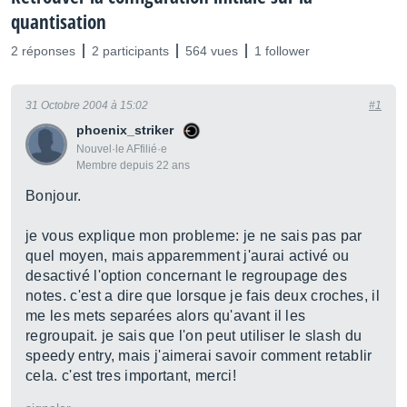
quantisation
2 réponses
2 participants
564 vues
1 follower
31 Octobre 2004 à 15:02
#1
phoenix_striker
Nouvel·le AFfilié·e
Membre depuis 22 ans
Bonjour.
je vous explique mon probleme: je ne sais pas par
quel moyen, mais apparemment j'aurai activé ou
desactivé l'option concernant le regroupage des
notes. c'est a dire que lorsque je fais deux croches, il
me les mets separées alors qu'avant il les
regroupait. je sais que l'on peut utiliser le slash du
speedy entry, mais j'aimerai savoir comment retablir
cela. c'est tres important, merci!