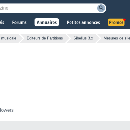
vis
Forums
Annuaires
Petites annonces
Promos
n musicale
Editeurs de Partitions
Sibelius 3.x
Mesures de sile
llowers