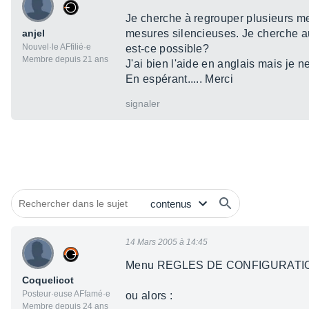
Je cherche à regrouper plusieurs me
anjel
mesures silencieuses. Je cherche au
Nouvel·le AFfilié·e
est-ce possible?
Membre depuis 21 ans
J'ai bien l'aide en anglais mais je ne
En espérant..... Merci
signaler
14 Mars 2005 à 14:45
Menu REGLES DE CONFIGURATIO
Coquelicot
Posteur·euse AFfamé·e
ou alors :
Membre depuis 24 ans