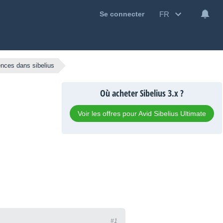
FR
Se connecter
nces dans sibelius
Où acheter Sibelius 3.x ?
Voir les offres pour Avid Sibelius Ultimate
#1