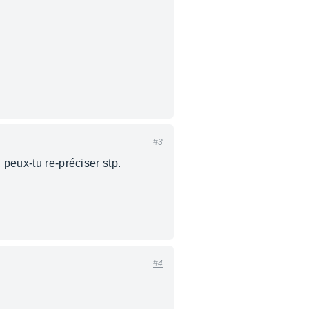
#3
 peux-tu re-préciser stp.
#4