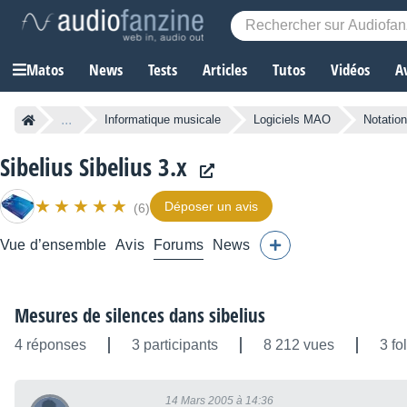
Matos
News
Tests
Articles
Tutos
Vidéos
A
...
Informatique musicale
Logiciels MAO
Notatio
Sibelius Sibelius 3.x
Déposer un avis
(6)
Vue d’ensemble
Avis
Forums
News
Mesures de silences dans sibelius
4 réponses
3 participants
8 212 vues
3 fo
14 Mars 2005 à 14:36