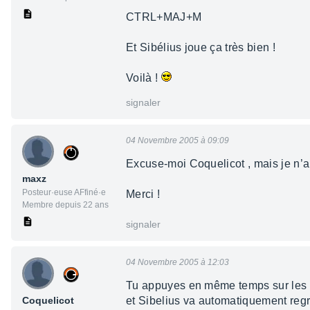
CTRL+MAJ+M
Et Sibélius joue ça très bien !
Voilà !
signaler
04 Novembre 2005 à 09:09
Excuse-moi Coquelicot , mais je n’ar
maxz
Posteur·euse AFfiné·e
Merci !
Membre depuis 22 ans
signaler
04 Novembre 2005 à 12:03
Tu appuyes en même temps sur les
Coquelicot
et Sibelius va automatiquement regr