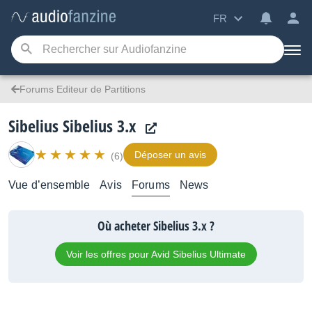
FR
Forums Editeur de Partitions
Sibelius Sibelius 3.x
Déposer un avis
(6)
Vue d’ensemble
Avis
Forums
News
Où acheter Sibelius 3.x ?
Voir les offres pour Avid Sibelius Ultimate