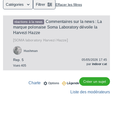
Catégories
Filtrer
Effacer les filtres
Commentaires sur la news : La
réactions à la news
marque polonaise Soma Laboratory dévoile la
Harvezi Hazze
[
]
Harvezi Hazze
SOMA laboratory
Hushman
Rep. 5
05/05/2026 17:45
par
indoor cat
Vues 405
Créer un sujet
Charte
Options
Légende
Liste des modérateurs