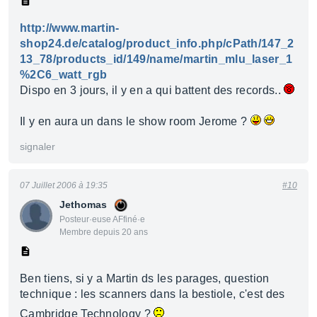
http://www.martin-
shop24.de/catalog/product_info.php/cPath/147_2
13_78/products_id/149/name/martin_mlu_laser_1
%2C6_watt_rgb
Dispo en 3 jours, il y en a qui battent des records..
Il y en aura un dans le show room Jerome ?
signaler
07 Juillet 2006 à 19:35
#10
Jethomas
Posteur·euse AFfiné·e
Membre depuis 20 ans
Ben tiens, si y a Martin ds les parages, question
technique : les scanners dans la bestiole, c'est des
Cambridge Technology ?