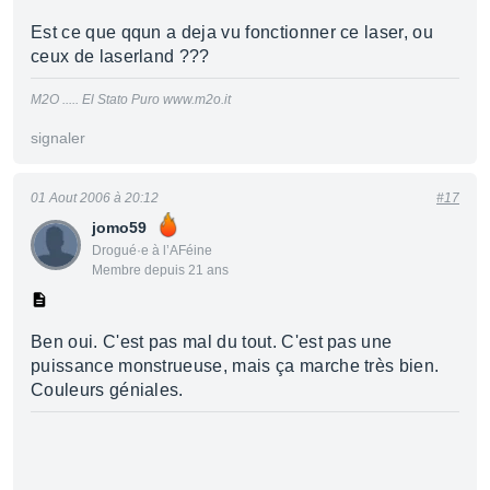
Est ce que qqun a deja vu fonctionner ce laser, ou
ceux de laserland ???
M2O ..... El Stato Puro www.m2o.it
signaler
01 Aout 2006 à 20:12
#17
jomo59
Drogué·e à l’AFéine
Membre depuis 21 ans
Ben oui. C'est pas mal du tout. C'est pas une
puissance monstrueuse, mais ça marche très bien.
Couleurs géniales.