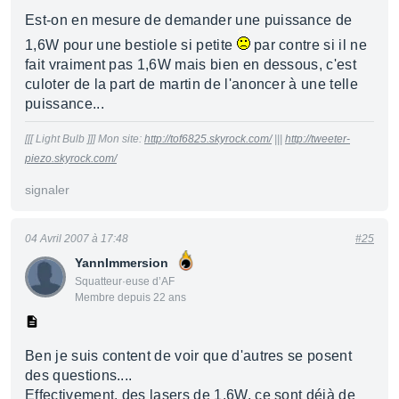
Est-on en mesure de demander une puissance de
1,6W pour une bestiole si petite
par contre si il ne
fait vraiment pas 1,6W mais bien en dessous, c'est
culoter de la part de martin de l'anoncer à une telle
puissance...
[[[ Light Bulb ]]] Mon site:
http://tof6825.skyrock.com/
|||
http://tweeter-
piezo.skyrock.com/
signaler
04 Avril 2007 à 17:48
#25
YannImmersion
Squatteur·euse d’AF
Membre depuis 22 ans
Ben je suis content de voir que d'autres se posent
des questions....
Effectivement, des lasers de 1.6W, ce sont déjà de