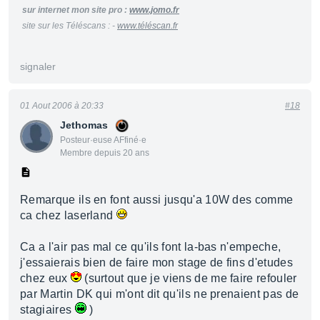
sur internet mon site pro :
www.jomo.fr
site sur les Téléscans : -
www.téléscan.fr
signaler
01 Aout 2006 à 20:33
#18
Jethomas
Posteur·euse AFfiné·e
Membre depuis 20 ans
Remarque ils en font aussi jusqu'a 10W des comme
ca chez laserland
Ca a l'air pas mal ce qu'ils font la-bas n'empeche,
j'essaierais bien de faire mon stage de fins d'etudes
chez eux
(surtout que je viens de me faire refouler
par Martin DK qui m'ont dit qu'ils ne prenaient pas de
stagiaires
)