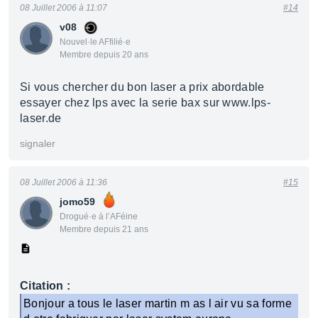
08 Juillet 2006 à 11:07
#14
v08
Nouvel·le AFfilié·e
Membre depuis 20 ans
Si vous chercher du bon laser a prix abordable
essayer chez lps avec la serie bax sur www.lps-
laser.de
signaler
08 Juillet 2006 à 11:36
#15
jomo59
Drogué·e à l’AFéine
Membre depuis 21 ans
Citation :
Bonjour a tous le laser martin m as l air vu sa forme