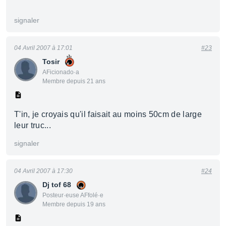
signaler
04 Avril 2007 à 17:01
#23
Tosir
AFicionado·a
Membre depuis 21 ans
T'in, je croyais qu'il faisait au moins 50cm de large
leur truc...
signaler
04 Avril 2007 à 17:30
#24
Dj tof 68
Posteur·euse AFfolé·e
Membre depuis 19 ans