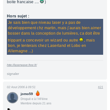
boite francaise ....
)
Hors sujet :
Je sais bien que niveau laser y a pas de
développement chz martin, mais j'aurais bien aimer
bosser dans la conception de lumières, ca doit être
trippant a concevoir un wizard ou autre
, mais
bon, je tenterais chez Laserland et Lobo en
Allemagne ...)
http://laserwave.free.fr/
signaler
02 Aout 2006 à 09:51
#21
jomo59
Drogué·e à l’AFéine
Membre depuis 21 ans