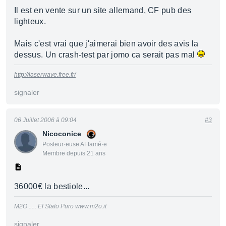
Il est en vente sur un site allemand, CF pub des
lighteux.
Mais c'est vrai que j'aimerai bien avoir des avis la
dessus. Un crash-test par jomo ca serait pas mal
http://laserwave.free.fr/
signaler
06 Juillet 2006 à 09:04
#3
Nicoconice
Posteur·euse AFfamé·e
Membre depuis 21 ans
36000€ la bestiole...
M2O ..... El Stato Puro www.m2o.it
signaler