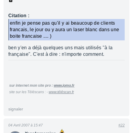
Citation :
enfin je pense pas qu'il y ai beaucoup de clients
francais, le jour ou y aura un laser blanc dans une
boite francaise .... )
ben y'en a déjà quelques uns mais utilisés "à la
française". C'est à dire : n'importe comment.
sur internet mon site pro :
www.jomo.fr
site sur les Téléscans : -
www.téléscan.fr
signaler
04 Avril 2007 à 15:47
#22