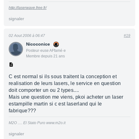
http://laserwave.free.fr/
signaler
02 Aout 2006 à 06:47
#19
Nicoconice
Posteur·euse AFfamé·e
Membre depuis 21 ans
C est normal si ils sous traitent la conception et
realisation de leurs lasers, le service en question
doit comporter un ou 2 types....
Mais une question me viens, pkoi acheter un laser
estampille martin si c est laserland qui le
fabrique???
M2O ..... El Stato Puro www.m2o.it
signaler