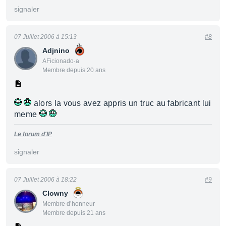
signaler
07 Juillet 2006 à 15:13
#8
Adjnino
AFicionado·a
Membre depuis 20 ans
alors la vous avez appris un truc au fabricant lui
meme
Le forum d'IP
signaler
07 Juillet 2006 à 18:22
#9
Clowny
Membre d’honneur
Membre depuis 21 ans