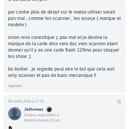
par contre plus de detail sur le matos utiliser serait
pas mal , comme les scanner , les sourçe ( marque et
modele )
sinon nivo conectique ç pas mal et je devine la
marque de la carte dmx vers dac vers scanner etant
donner qu'il y as une carte flash 128mo pour stoquer
les show ;)
bo boitier , je regrette peut etre le fait que cela soit
only scanner et pas de banc mecanique !!
signaler
06 Juillet 2006 à 17:03
#6
Jethomas
Posteur·euse AFfiné·e
Membre depuis 20 ans