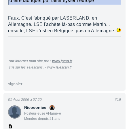
d etre fabriquer par laser system europe
Faux. C'est fabriqué par LASERLAND, en
Allemagne. LSE l'achète là-bas comme Martin...
ensuite, LSE c'est en Belgique, pas en Allemagne.
sur internet mon site pro :
www.jomo.fr
site sur les Téléscans : -
www.téléscan.fr
signaler
01 Aout 2006 à 07:20
#16
Nicoconice
Posteur·euse AFfamé·e
Membre depuis 21 ans