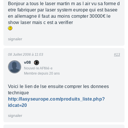
Bonjour a tous le laser martin m as l air vu sa forme d
etre fabriquer par laser system europe qui est basee
en allemagne il faut au moins compter 30000€ le
show laser mais c est a verifier
signaler
08 Juillet 2006 à 11:03
#13
v08
Nouvel·le AFfilié·e
Membre depuis 20 ans
Voici le lien de lse ensuite comprer les donnees
technique
http://lasyseurope.com/produits_liste.php?
idcat=20
signaler