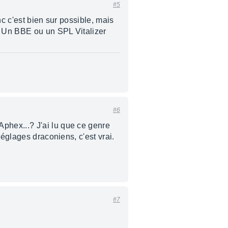
#5
nc c'est bien sur possible, mais
). Un BBE ou un SPL Vitalizer
#6
phex...? J'ai lu que ce genre
réglages draconiens, c'est vrai.
#7