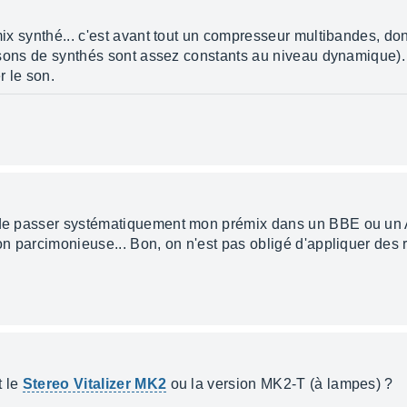
émix synthé... c'est avant tout un compresseur multibandes, do
les sons de synthés sont assez constants au niveau dynamique
r le son.
l de passer systématiquement mon prémix dans un BBE ou un A
ion parcimonieuse... Bon, on n'est pas obligé d'appliquer des 
t le
Stereo Vitalizer MK2
ou la version MK2-T (à lampes) ?