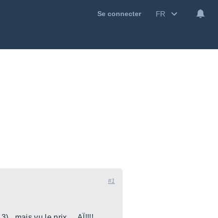
FR
Se connecter
#1
.mais vu le prix.....AÏ!!!!