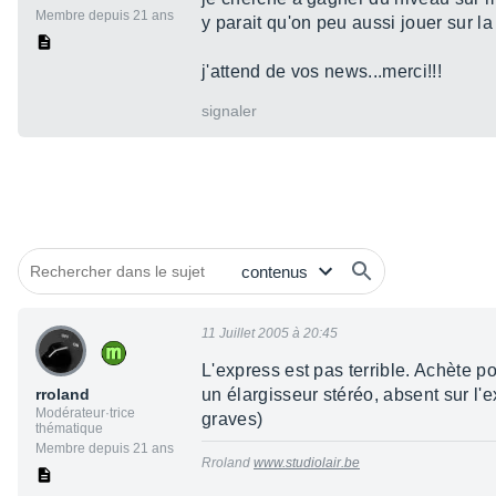
Membre depuis 21 ans
y parait qu'on peu aussi jouer sur la
j'attend de vos news...merci!!!
signaler
11 Juillet 2005 à 20:45
L'express est pas terrible. Achète p
rroland
un élargisseur stéréo, absent sur l'e
Modérateur·trice
graves)
thématique
Membre depuis 21 ans
Rroland
www.studiolair.be