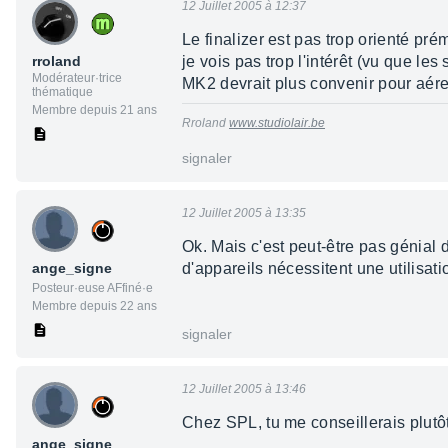
12 Juillet 2005 à 12:37
Le finalizer est pas trop orienté pr
rroland
je vois pas trop l'intérêt (vu que 
Modérateur·trice
MK2 devrait plus convenir pour aére
thématique
Membre depuis 21 ans
Rroland
www.studiolair.be
signaler
12 Juillet 2005 à 13:35
Ok. Mais c'est peut-être pas génia
ange_signe
d'appareils nécessitent une utilisat
Posteur·euse AFfiné·e
Membre depuis 22 ans
signaler
12 Juillet 2005 à 13:46
Chez SPL, tu me conseillerais plutô
ange_signe