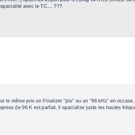
 spacialité avec le TC.... ???
our le même prix un Finalizer "plu" ou un "96 kHz" en occase
xpress (le 96 K est parfait, il spacialise juste les hautes fréq