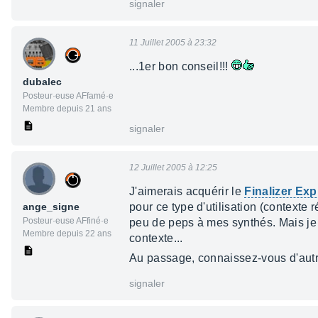
signaler
11 Juillet 2005 à 23:32
...1er bon conseil!!!
dubalec
Posteur·euse AFfamé·e
Membre depuis 21 ans
signaler
12 Juillet 2005 à 12:25
J'aimerais acquérir le
Finalizer Ex
ange_signe
pour ce type d'utilisation (contexte 
Posteur·euse AFfiné·e
peu de peps à mes synthés. Mais je
Membre depuis 22 ans
contexte...
Au passage, connaissez-vous d'autr
signaler