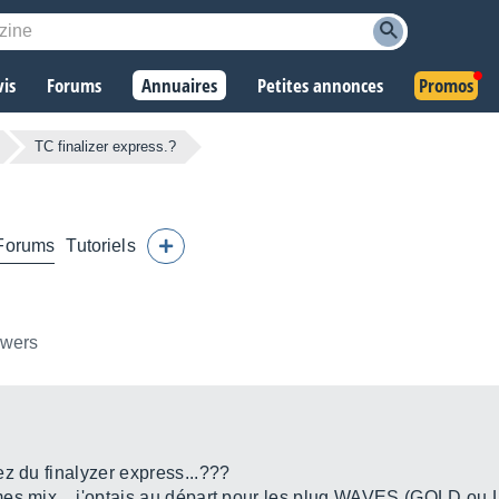
vis
Forums
Annuaires
Petites annonces
Promos
TC finalizer express.?
Forums
Tutoriels
owers
z du finalyzer express...???
s mix... j'optais au départ pour les plug WAVES (GOLD ou L3)..