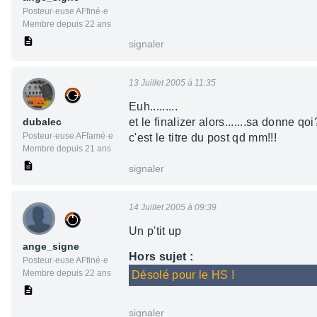
Posteur·euse AFfiné·e
Membre depuis 22 ans
signaler
13 Juillet 2005 à 11:35
Euh.........
dubalec
et le finalizer alors.......sa donne qo
Posteur·euse AFfamé·e
c'est le titre du post qd mm!!!
Membre depuis 21 ans
signaler
14 Juillet 2005 à 09:39
Un p'tit up
ange_signe
Hors sujet :
Posteur·euse AFfiné·e
Membre depuis 22 ans
Désolé pour le HS !
signaler