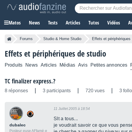
Matos
News
Tests
Articles
Tutos
Vidéos
A
Forums
Studio & Home Studio
Effets et périphériques
Effets et périphériques de studio
Produits
News
Articles
Médias
Avis
Petites annonces
TC finalizer express.?
8 réponses
3 participants
720 vues
3 foll
11 Juillet 2005 à 18:54
Slt a tous...
dubalec
je voudrait savoir ce que vous pense
Posteur·euse AFfamé·e
je cherche a gagner du niveau sur me