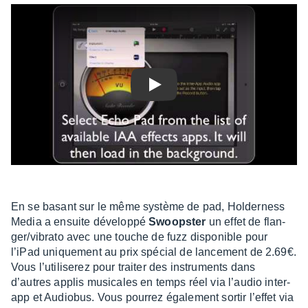
Play
En se basant sur le même système de pad, Holder­ness
Media a ensuite déve­loppé
Swoops­ter
un effet de flan­
ger/vibrato avec une touche de fuzz dispo­nible pour
l’iPad unique­ment au prix spécial de lance­ment de 2.69€.
Vous l’uti­li­se­rez pour trai­ter des instru­ments dans
d’autres applis musi­cales en temps réel via l’au­dio inter-
app et Audio­bus. Vous pour­rez égale­ment sortir l’ef­fet via