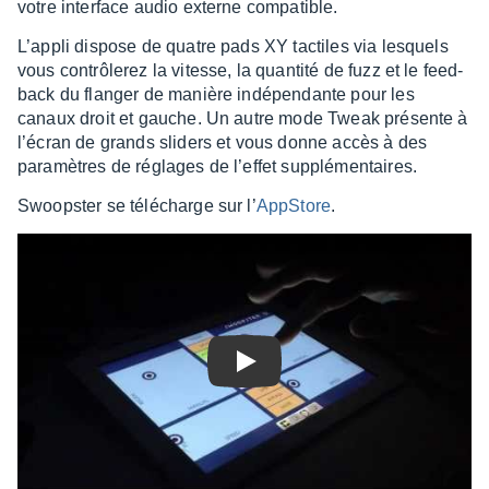
votre inter­face audio externe compa­tible.
L’ap­pli dispose de quatre pads XY tactiles via lesquels
vous contrô­le­rez la vitesse, la quan­tité de fuzz et le feed­
back du flan­ger de manière indé­pen­dante pour les
canaux droit et gauche. Un autre mode Tweak présente à
l’écran de grands sliders et vous donne accès à des
para­mètres de réglages de l’ef­fet supplé­men­taires.
Swoops­ter se télé­charge sur l’
AppS­tore
.
Play