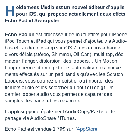
H
olderness Media est un nouvel éditeur d’applis
pour iOS, qui propose actuellement deux effets
Echo Pad et Swoopster.
Echo Pad
un est proces­seur de multi-effets pour iPhone,
iPod Touch et iPad qui vous permet d’ajou­ter, via Audio­
bus et l’au­dio inter-app sur iOS 7, des échos à bande,
divers délais (stéréo, Shim­mer, Oil Can), multi-tap, déci­
ma­teur, flan­ger, distor­sion, des loopers… Un Motion
Looper permet d’en­re­gis­trer et auto­ma­ti­ser les mouve­
ments effec­tués sur un pad, tandis qu’avec les Scratch
Loopers, vous pour­rez enre­gis­trer ou impor­ter des
fichiers audio et les scrat­cher du bout du doigt. Un
dernier looper audio vous permet de captu­rer des
samples, les trai­ter et les résam­pler.
L’ap­pli supporte égale­ment Audio­Copy/Paste, et le
partage via Audio­Share / iTunes.
Echo Pad est vendue 1.79€ sur l’
AppS­tore
.