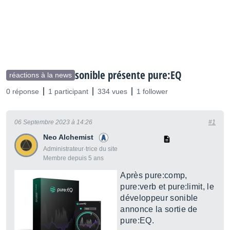
sonible présente pure:EQ
réactions à la news
0 réponse
1 participant
334 vues
1 follower
06 Septembre 2023 à 14:26
#1
Neo Alchemist
Administrateur·trice du site
Membre depuis 5 ans
Après pure:comp,
pure:verb et pure:limit, le
développeur sonible
annonce la sortie de
pure:EQ.