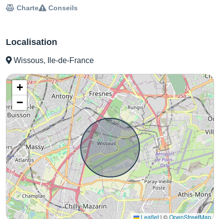
Charte
Conseils
Localisation
Wissous, Ile-de-France
+
−
Leaflet
|
©
OpenStreetMap