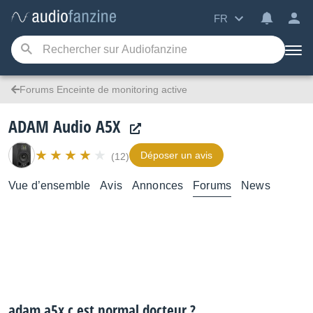
FR
Forums Enceinte de monitoring active
ADAM Audio A5X
Déposer un avis
(12)
Vue d’ensemble
Avis
Annonces
Forums
News
adam a5x c est normal docteur ?