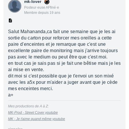
mk-lover
Posteur·euse AFfiné·e
Membre depuis 19 ans
Salut Mahananda,ca fait une semaine que je les ai
sortie du carton pour reforcer mes oreilles a cette
paire d'enceintes et je remarque que c'est une
excellente paire de monitoring mais j'arrive toujours
pas avec le medium ou peut être que c'est moi.
en tout cas je sais pas si je fait une bêtise mais je les
ai mise en vente.
dit moi si c'est possible que je t'envoi un son mixé
avec les a5x pour m'aider a juger avant que je cède
mes enceintes merci.
a+
Mes productions de A à Z:
MK-Prod - Street Cover youtube
MK - Je t'aime quand même youtube