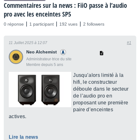
Commentaires sur la news : FiiO passe à l’audio
pro avec les enceintes SP5
0 réponse
1 participant
192 vues
2 followers
11 Juillet 2025 à 12:07
#1
Neo Alchemist
Administrateur·trice du site
Membre depuis 5 ans
Jusqu’alors limité à la
hifi, le constructeur
déboule dans le secteur
de l’audio pro en
proposant une première
paire d’enceintes
actives.
Lire la news