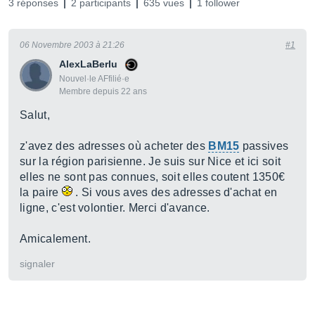
3 réponses
2 participants
635 vues
1 follower
06 Novembre 2003 à 21:26
#1
AlexLaBerlu
Nouvel·le AFfilié·e
Membre depuis 22 ans
Salut,
z'avez des adresses où acheter des
BM15
passives
sur la région parisienne. Je suis sur Nice et ici soit
elles ne sont pas connues, soit elles coutent 1350€
la paire
. Si vous aves des adresses d'achat en
ligne, c'est volontier. Merci d'avance.
Amicalement.
signaler