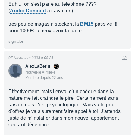
Euh ... on s'est parle au telephone ????
(
Audio Concept
a cavaillon)
tres peu de magasin stockent la
BM15
passive !!!
pour 1000€ tu peux avoir la paire
signaler
07 Novembre 2003 à 08:26
#3
AlexLaBerlu
Nouvel·le AFfilié·e
Membre depuis 22 ans
Effectivement, mais l'envoi d'un chèque dans la
nature me fait craindre le pire. Certainement sans
raison mais c'est psychologique. Mais vu le peu
d'offres je vais surement faire appel à toi. J'attends
juste de m'installer dans mon nouvel appartement
courant décembre.