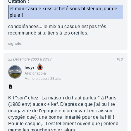
Citation :
et mon casque koss acheté sous blister un jour de
pluie !
condoléances... le mix au casque est pas très
recommandé si tu tiens à tes oreilles...
signaler
22 Décembre 2003 à 23:17
#18
lecyr
AFicionado·a
Membre depuis 23 ans
Kit "son" chez "La maison du haut parleur" à Paris
(1980 env) audax + kef. D'aprés ce que j'ai pu lire
(magazine de l'époque encore vivant en caisson
cryogénique), une bonne linéarité pour de la hifi !
Pour le casque,. il est tellement ouvert que j'entend
meme les mouches voler, alors ...