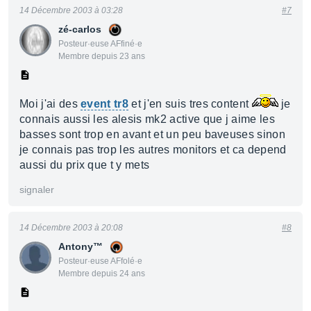
14 Décembre 2003 à 03:28
#7
zé-carlos
Posteur·euse AFfiné·e
Membre depuis 23 ans
Moi j'ai des
event tr8
et j'en suis tres content
je
connais aussi les alesis mk2 active que j aime les
basses sont trop en avant et un peu baveuses sinon
je connais pas trop les autres monitors et ca depend
aussi du prix que t y mets
signaler
14 Décembre 2003 à 20:08
#8
Antony™
Posteur·euse AFfolé·e
Membre depuis 24 ans