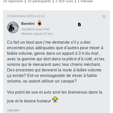
18 réponses
10 participants
2 459 vues
1 follower
14 Décembre 2003 à 02:12
#1
Bandini
Squatteur·euse d’AF
Membre depuis 23 ans
Ca fait un bout que j'me demande s'il y a des
enceintes plus adéquates que d'autres pour mixer à
faible volume, genre dans un appart à 3 h du mat',
avec la gamine qui dort dans la pièce d'à coté, et les
voisins qui te menacent avec leur chiens méchant.
Des enceintes qui tiennent la route à faible volume
ça existe? Est-ce envisageable de mixer à faible
volume, ou autant utiliser un casque?
Vos point de vue et avis sont les bienvenus dans la
joie et le bonne humeur
signaler