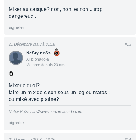
Mixer au casque? non, non, et non... trop
dangereux...
signaler
21 Décembre 2003 à 01:18
#13
NeSty neSs
AFicionado·a
Membre depuis 23 ans
Mixer c quoi?
faire un mix de c son sous un log ou matos ;
ou mixé avec platine?
NeSty NeSs
http://www.mercureliquide.com
signaler
21 Décembre 2003 à 13:36
#14