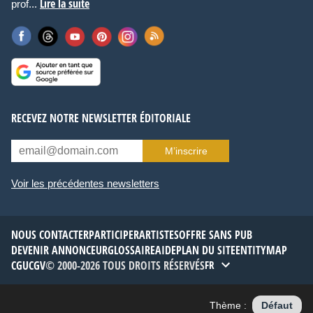
Lire la suite
prof...
RECEVEZ NOTRE NEWSLETTER ÉDITORIALE
M’inscrire
Voir les précédentes newsletters
NOUS CONTACTER
PARTICIPER
ARTISTES
OFFRE SANS PUB
DEVENIR ANNONCEUR
GLOSSAIRE
AIDE
PLAN DU SITE
ENTITYMAP
CGU
CGV
© 2000-2026 TOUS DROITS RÉSERVÉS
FR
Thème :
Défaut