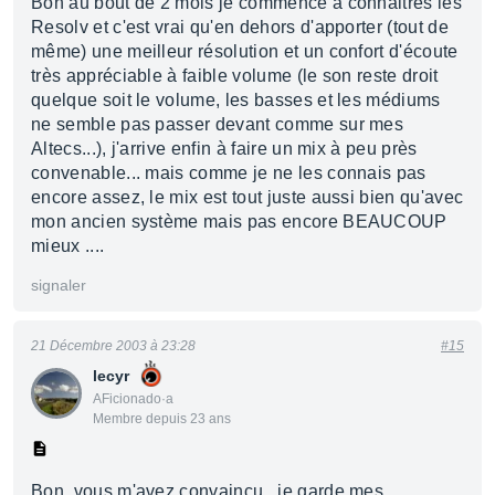
Bon au bout de 2 mois je commence à connaitres les
Resolv et c'est vrai qu'en dehors d'apporter (tout de
même) une meilleur résolution et un confort d'écoute
très appréciable à faible volume (le son reste droit
quelque soit le volume, les basses et les médiums
ne semble pas passer devant comme sur mes
Altecs...), j'arrive enfin à faire un mix à peu près
convenable... mais comme je ne les connais pas
encore assez, le mix est tout juste aussi bien qu'avec
mon ancien système mais pas encore BEAUCOUP
mieux ....
signaler
21 Décembre 2003 à 23:28
#15
lecyr
AFicionado·a
Membre depuis 23 ans
Bon, vous m'avez convaincu,. je garde mes