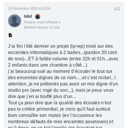
16 Décembre 2003 à 20:59
#10
fdbf
Posteur·euse AFfamé·e
Membre depuis 22 ans
J'ai fini l'été dernier un projet (lp+ep) mixé sur des
enceintes informatiques à 2 balles...(pardon 30 cent
de roro)...ET à faible volume (entre 22h et 01h...avec
2 enfants dans une chambre à côté...)
j'ai beaucoup sué au moment d'écouter le tout sur
des enceintes dignes de ce nom.....et c'est nickel...!
attention, je ne prétends pas avoir un mix digne d'un
studio pro (avec ingé du son...), mais je peux vous
dire que j'en ai bluffé plus d'un...
Tout ça pour dire que la qualité des écoutes n'est
pas le critère primordial, je crois qu'il faut surtout
bien connaître son matos (en l'occurence les
nombreux défauts de mes enceintes pourraves) et
qu'à force, on se fait l'oreille (en écoutant par