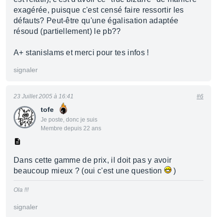
exagérée, puisque c'est censé faire ressortir les
défauts? Peut-être qu'une égalisation adaptée
résoud (partiellement) le pb??
A+ stanislams et merci pour tes infos !
signaler
23 Juillet 2005 à 16:41
#6
tofe
Je poste, donc je suis
Membre depuis 22 ans
Dans cette gamme de prix, il doit pas y avoir
beaucoup mieux ? (oui c'est une question
)
Ola !!!
signaler