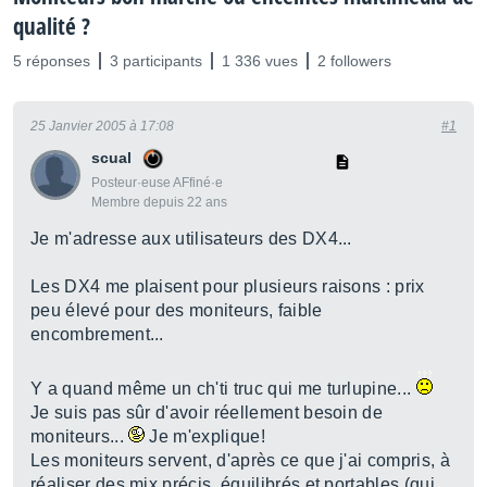
qualité ?
5 réponses
3 participants
1 336 vues
2 followers
25 Janvier 2005 à 17:08
#1
scual
Posteur·euse AFfiné·e
Membre depuis 22 ans
Je m'adresse aux utilisateurs des DX4...
Les DX4 me plaisent pour plusieurs raisons : prix
peu élevé pour des moniteurs, faible
encombrement...
Y a quand même un ch'ti truc qui me turlupine...
Je suis pas sûr d'avoir réellement besoin de
moniteurs...
Je m'explique!
Les moniteurs servent, d'après ce que j'ai compris, à
réaliser des mix précis, équilibrés et
portables
(qui