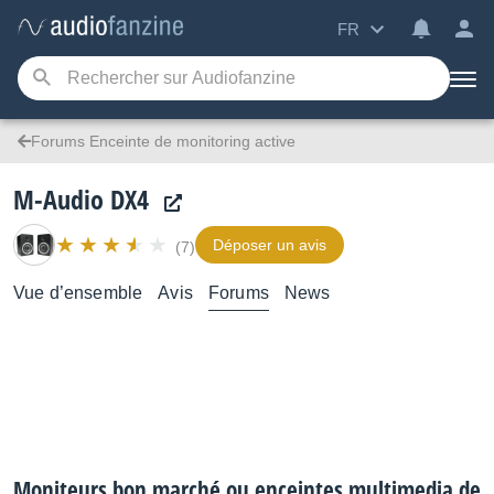
FR
Forums Enceinte de monitoring active
M-Audio DX4
Déposer un avis
(7)
Vue d’ensemble
Avis
Forums
News
Moniteurs bon marché ou enceintes multimedia de