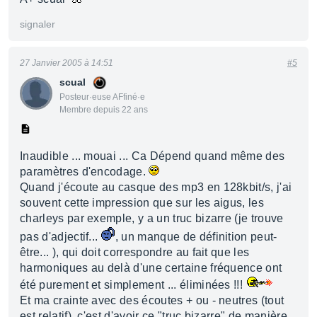
signaler
27 Janvier 2005 à 14:51
#5
scual
Posteur·euse AFfiné·e
Membre depuis 22 ans
Inaudible ... mouai ... Ca Dépend quand même des
paramètres d'encodage.
Quand j'écoute au casque des mp3 en 128kbit/s, j'ai
souvent cette impression que sur les aigus, les
charleys par exemple, y a un truc bizarre (je trouve
pas d'adjectif...
, un manque de définition peut-
être... ), qui doit correspondre au fait que les
harmoniques au delà d'une certaine fréquence ont
été purement et simplement ... éliminées !!!
Et ma crainte avec des écoutes + ou - neutres (tout
est relatif), c'est d'avoir ce "truc bizarre" de manière