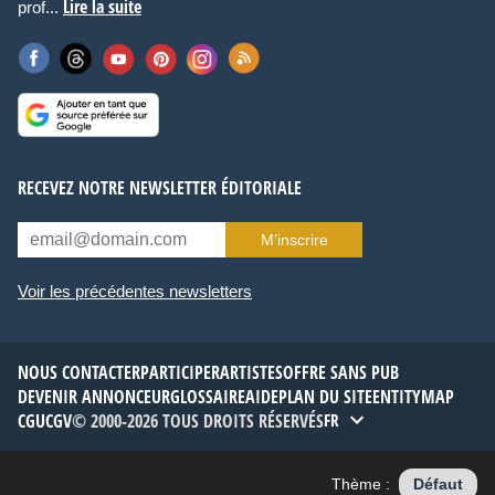
Lire la suite
prof...
RECEVEZ NOTRE NEWSLETTER ÉDITORIALE
M’inscrire
Voir les précédentes newsletters
NOUS CONTACTER
PARTICIPER
ARTISTES
OFFRE SANS PUB
DEVENIR ANNONCEUR
GLOSSAIRE
AIDE
PLAN DU SITE
ENTITYMAP
CGU
CGV
© 2000-2026 TOUS DROITS RÉSERVÉS
FR
Thème :
Défaut