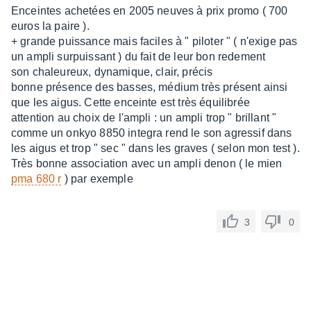
sur
Enceintes achetées en 2005 neuves à prix promo ( 700
10
euros la paire ).
+ grande puissance mais faciles à " piloter " ( n'exige pas
un ampli surpuissant ) du fait de leur bon redement
son chaleureux, dynamique, clair, précis
bonne présence des basses, médium très présent ainsi
que les aigus. Cette enceinte est très équilibrée
attention au choix de l'ampli : un ampli trop " brillant "
comme un onkyo 8850 integra rend le son agressif dans
les aigus et trop " sec " dans les graves ( selon mon test ).
Très bonne association avec un ampli denon ( le mien
pma 680 r
) par exemple
3
0