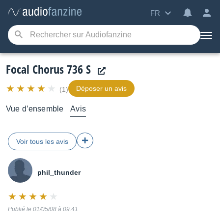
FR
Focal Chorus 736 S
Déposer un avis
(1)
Vue d’ensemble
Avis
Voir tous les avis
phil_thunder
Note
:
Publié le 01/05/08 à 09:41
8