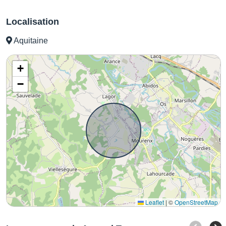
Localisation
Aquitaine
+
−
Leaflet
|
©
OpenStreetMap