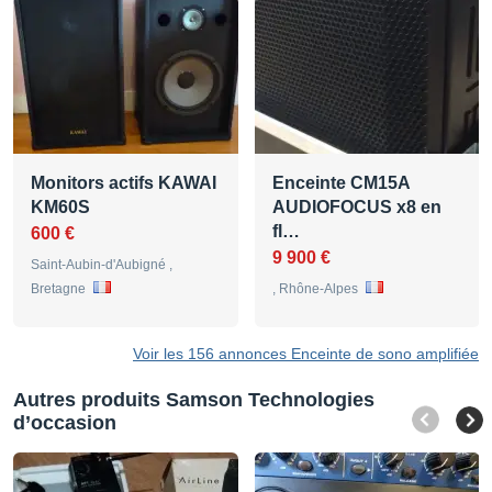
Monitors actifs KAWAI
Enceinte CM15A
KM60S
AUDIOFOCUS x8 en
fl…
600 €
9 900 €
Saint-Aubin-d'Aubigné ,
Bretagne
, Rhône-Alpes
Voir les 156 annonces Enceinte de sono amplifiée
Autres produits Samson Technologies
d’occasion