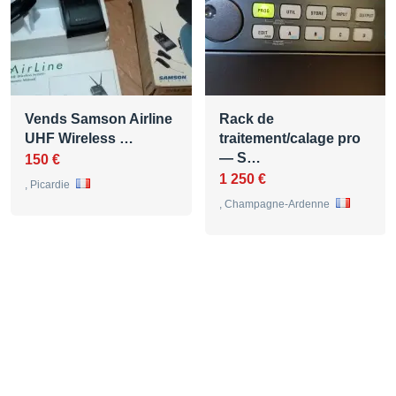
Vends Samson Airline
Rack de
UHF Wireless …
traitement/calage pro
— S…
150 €
1 250 €
, Picardie
, Champagne-Ardenne