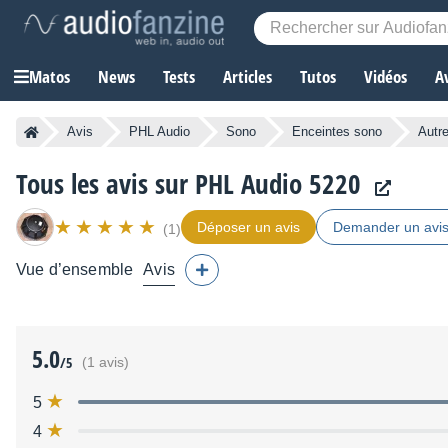
Matos
News
Tests
Articles
Tutos
Vidéos
A
Avis
PHL Audio
Sono
Enceintes sono
Autr
Tous les avis sur PHL Audio 5220
Déposer un avis
Demander un avi
(1)
Vue d’ensemble
Avis
5.0
/5
(1 avis)
5
4