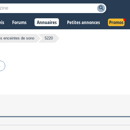
vis
Forums
Annuaires
Petites annonces
Promos
es enceintes de sono
5220
s