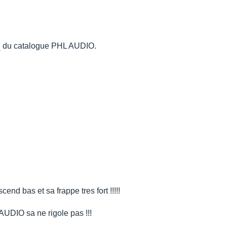
8
du catalogue PHL AUDIO.
nd bas et sa frappe tres fort !!!!!
AUDIO sa ne rigole pas !!!