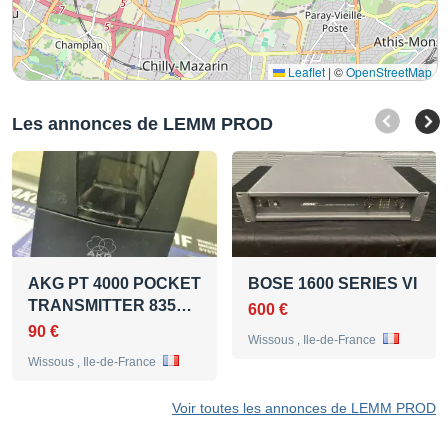
Leaflet
|
©
OpenStreetMap
Les annonces de LEMM PROD
AKG PT 4000 POCKET
BOSE 1600 SERIES VI
TRANSMITTER 835…
600 €
90 €
Wissous , Ile-de-France
Wissous , Ile-de-France
Voir toutes les annonces de LEMM PROD