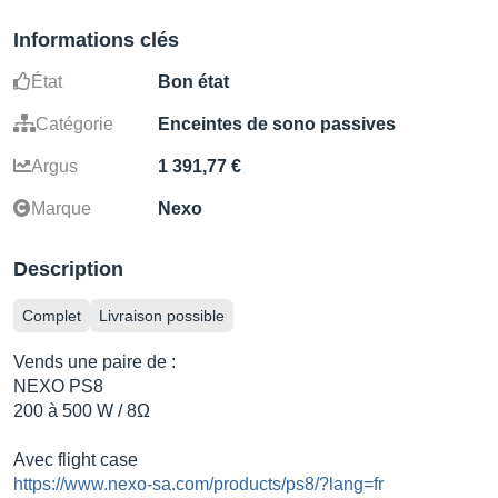
Informations clés
État
Bon état
Catégorie
Enceintes de sono passives
Argus
1 391,77 €
Marque
Nexo
Description
Complet
Livraison possible
Vends une paire de :
NEXO PS8
200 à 500 W / 8Ω
Avec flight case
https://www.nexo-sa.com/products/ps8/?lang=fr