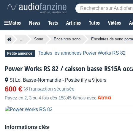
Matos
News
Tests
Articles
Tutos
Vidéos
A
...
Sono
Enceintes sono
Enceintes de sono porta
Toutes les annonces Power Works RS 82
Petite annonce
Power Works RS 82 / caisson basse RS15A occ
St Lo, Basse-Normandie
-
Postée il y a 9 jours
600 €
Transaction sécurisée
Payez en 2, 3 ou 4 fois dès 158,45 €/mois avec
Informations clés