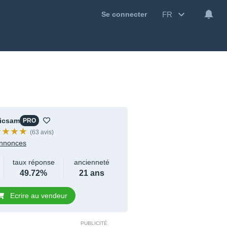
FR
Se connecter
icsam
PRO
(63 avis)
nnonces
taux réponse
ancienneté
49.72%
21 ans
Ecrire au vendeur