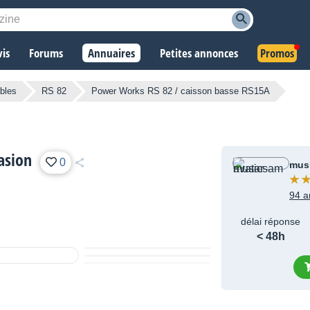
vis
Forums
Annuaires
Petites annonces
Promos
bles
RS 82
Power Works RS 82 / caisson basse RS15A
asion
0
mus
94 a
délai réponse
< 48h