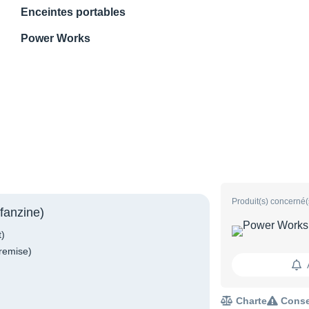
Enceintes portables
Power Works
Produit(s) concerné(
fanzine)
t)
remise)
Charte
Conse