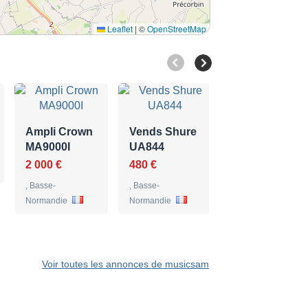
Leaflet
|
©
OpenStreetMap
Ampli Crown
Vends Shure
MA9000I
UA844
Shure UHF-R
Pro – Double
2 000 €
480 €
récepteur…
, Basse-
, Basse-
2 000 €
Normandie
Normandie
, Basse-
Normandie
Voir toutes les annonces de musicsam