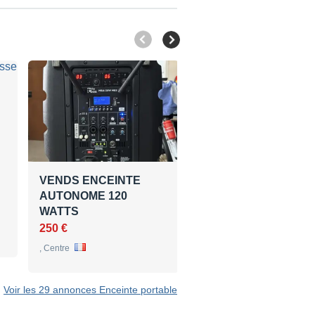
VENDS ENCEINTE
Vente Fun Generatio
AUTONOME 120
PL 108 P
WATTS
51 €
250 €
Burgebrach , Bavière
, Centre
Voir les 29 annonces Enceinte portable