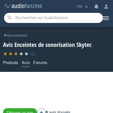
FR
Sonorisation
Avis Enceintes de sonorisation Skytec
(6)
Produits
Avis
Forums
6
avis trouvés
Déposer un avis