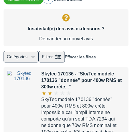
Insatisfait(e) des avis ci-dessous ?
Demander un nouvel avis
Catégories
Filtrer
Effacer les filtres
Skytec 170136
- "SkyTec modele
170136 "donnée" pour 400w RMS et
800w crète..."
SkyTec modele 170136 "donnée"
pour 400w RMS et 800w crète.
Impossible car l'ampli interne ne
comporte qu'un seul TDA 7294 qui
ne donne que 70w RMS nominal et
100w en crète. S'il y en avait deux…