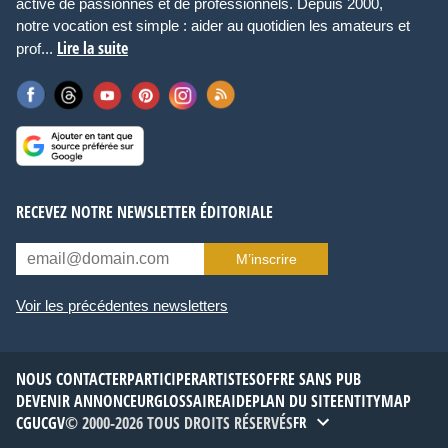
active de passionnés et de professionnels. Depuis 2000,
notre vocation est simple : aider au quotidien les amateurs et
Lire la suite
prof...
RECEVEZ NOTRE NEWSLETTER ÉDITORIALE
M’inscrire
Voir les précédentes newsletters
NOUS CONTACTER
PARTICIPER
ARTISTES
OFFRE SANS PUB
DEVENIR ANNONCEUR
GLOSSAIRE
AIDE
PLAN DU SITE
ENTITYMAP
CGU
CGV
© 2000-2026 TOUS DROITS RÉSERVÉS
FR