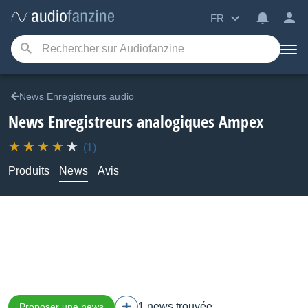
FR
News Enregistreurs audio
News Enregistreurs analogiques Ampex
(1)
Produits
News
Avis
1
news trouvée
Proposer une news