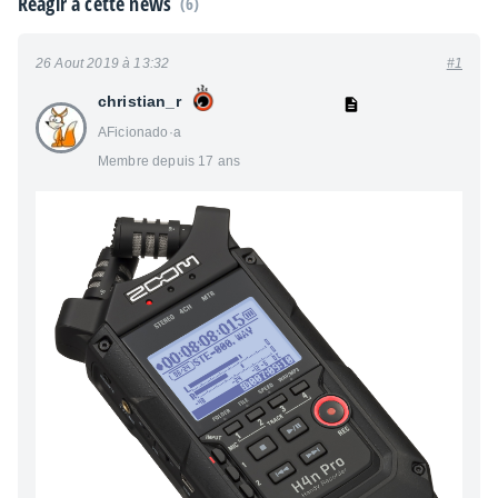
Réagir à cette news
(6)
26 Aout 2019 à 13:32
#1
christian_r
AFicionado·a
Membre depuis 17 ans