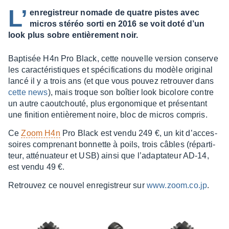
L’
enregistreur nomade de quatre pistes avec
micros stéréo sorti en 2016 se voit doté d’un
look plus sobre entièrement noir.
Bapti­sée H4n Pro Black, cette nouvelle version conserve
les carac­té­ris­tiques et spéci­fi­ca­tions du modèle origi­nal
lancé il y a trois ans (et que vous pouvez retrou­ver dans
cette news
), mais troque son boîtier look bico­lore contre
un autre caou­tchouté, plus ergo­no­mique et présen­tant
une fini­tion entiè­re­ment noire, bloc de micros compris.
Ce
Zoom H4n
Pro Black est vendu 249 €, un kit d’ac­ces­
soires compre­nant bonnette à poils, trois câbles (répar­ti­
teur, atté­nua­teur et USB) ainsi que l’adap­ta­teur AD-14,
est vendu 49 €.
Retrou­vez ce nouvel enre­gis­treur sur
www.zoom.co.jp
.