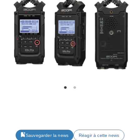
Sauvegarder la news
Réagir à cette news