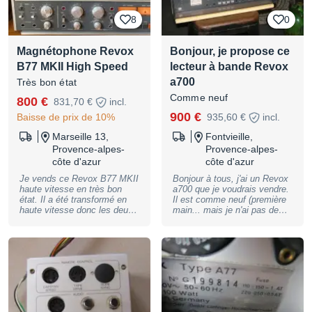
8
0
Magnétophone Revox
Bonjour, je propose ce
B77 MKII High Speed
lecteur à bande Revox
a700
Très bon état
Comme neuf
800 €
831,70 €
incl.
900 €
Baisse de prix de 10%
935,60 €
incl.
Marseille 13,
Fontvieille,
Provence-alpes-
Provence-alpes-
côte d'azur
côte d'azur
Je vends ce Revox B77 MKII
Bonjour à tous, j'ai un Revox
haute vitesse en très bon
a700 que je voudrais vendre.
état. Il a été transformé en
Il est comme neuf (première
haute vitesse donc les deux
main... mais je n'ai pas de
vitesses disponibles sont 7,5
bande pour le tester). Il est à
et 15 p/sec. Il ne faut pas se
prendre vers Arles sud
fier à ce qui est écrit sur la
France. J'en voudrais 900€ si
machine. C'est un modèle qui
jamais ça intéresse
dispose d'une poignée de
quelqu'un. Il est complet
transport TRES PRATIQUE !
avec le capot. Je donne avec
Je donne ce que j'ai comme
un ampli dédié artisanal à
bande. Je peux envoyer une
réviser Ginavox. J'ai aussi 2
vidéo pour attester de son
micros Revox M3500 (en