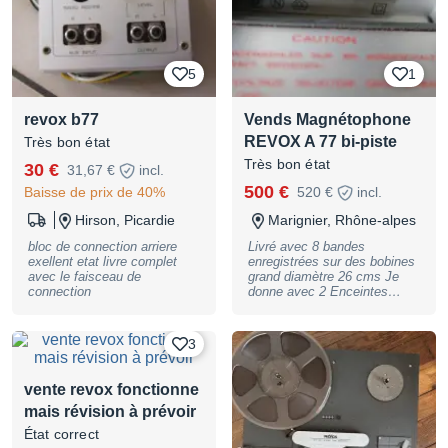
fonctionnement. Il a été
plus sur demande). Je pense
révisé par MVT Revox en
qu'un envoi serait compliqué
2021 (voir étiquette sur photo
vu le poids mais à voir...
de dos)
Merci
5
1
revox b77
Vends Magnétophone
REVOX A 77 bi-piste
Très bon état
Très bon état
30 €
31,67 €
incl.
500 €
Baisse de prix de 40%
520 €
incl.
Hirson, Picardie
Marignier, Rhône-alpes
bloc de connection arriere
Livré avec 8 bandes
exellent etat livre complet
enregistrées sur des bobines
avec le faisceau de
grand diamètre 26 cms Je
connection
donne avec 2 Enceintes
Scientelec en bois dim. :
Hauteur 43 cm Largeur 30 cm
Profondeur 24 cm ainsi que
3
les câbles enceintes
vente revox fonctionne
mais révision à prévoir
État correct