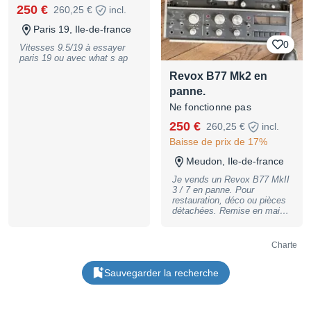
250 €
260,25 €
incl.
Paris 19, Ile-de-france
0
Vitesses 9.5/19 à essayer
paris 19 ou avec what s ap
Revox B77 Mk2 en
panne.
Ne fonctionne pas
250 €
260,25 €
incl.
Baisse de prix de 17%
Meudon, Ile-de-france
Je vends un Revox B77 MkII
3 / 7 en panne. Pour
restauration, déco ou pièces
détachées. Remise en mains
propres uniquement.
Charte
Sauvegarder la recherche