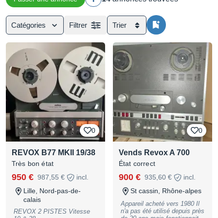
Catégories
Filtrer
Trier
0
0
REVOX B77 MKII 19/38
Vends Revox A 700
Très bon état
État correct
950 €
900 €
987,55 €
incl.
935,60 €
incl.
Lille, Nord-pas-de-
St cassin, Rhône-alpes
calais
Appareil acheté vers 1980 Il
n'a pas été utilisé depuis près
REVOX 2 PISTES Vitesse