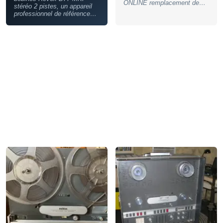
ONLINE remplacement de
stéréo 2 pistes, un appareil
tous les condensateurs
professionnel de référence
même ceux des moteurs ,
pour l'enregistrement et la
remplacement de tous les
lecture audio haute fidélité. -
guides bandes , du galet
Type de produit :
presseur, amélioration de la
Magnétophone à bobines -
dynamique par le
Marque : Revox (Studer) -
remplacement des AOP (
Modèle : B77 MKI - Format :
AOP 275) l'appareil a été
2 pistes stéréo - Année :
azimuté et étalonné sur
1990 - Couleur : Gris -
bande étalon , il a été réglé
Numéro de série : Oui -
pour les bandes LPR 35. flan
Accessoires inclus : Bobines
en chêne massif . une
de reel-to-reel, câbles
machine quasi remise à neuf.
d'alimentation Très bon état.
il est livré avec une bande
Possibilité de l'acheter avec
neuve , et une bobine vide un
une console de mixage revox
mode emploi en français, une
279 et un casque AKG K400.
carte SD comportant le
N'hésitez pas à me contacter
schéma ,le cordon secteur,
pour plus d'informations ou
une paire de NAB, et
pour une démonstration.
l'emballage d'origine REVOX.
REVOX ONLINE garanti le
magnéto 1 an date de facture
qui fait foi. écoute possible
sur Blois