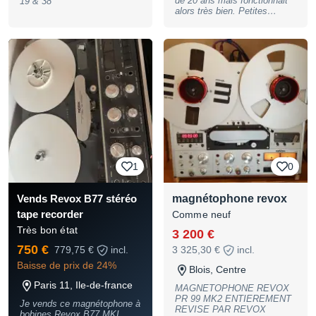
de 20 ans mais fonctionnait
19 & 38
alors très bien. Petites
imperfections sur le capot Je
ne peux pas déplacer cet
appareil (trop lourd pour moi)
donc le faire reviser. Il faudra
aussi le prendre sur place si
vous l'achetez (pres de
Chambéry)
1
0
magnétophone revox
Vends Revox B77 stéréo
tape recorder
Comme neuf
Très bon état
3 200 €
750 €
779,75 €
incl.
3 325,30 €
incl.
Baisse de prix de 24%
Blois, Centre
Paris 11, Ile-de-france
MAGNETOPHONE REVOX
PR 99 MK2 ENTIEREMENT
Je vends ce magnétophone à
REVISE PAR REVOX
bobines Revox B77 MKI