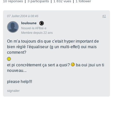
10 réponses
3 participants
1 832 vues
1 follower
07 Juillet 2004 à 08:46
#1
louloune
Nouvel·le AFfilié·e
Membre depuis 22 ans
On m'a toujours dis que c'etait hyper important de
bien règlé l'équaliseur (g un multi-effet) oui mais
comment?
et pi concrètement ça sert a quoi?
ba oui jsui un ti
nouveau...
please help!!!
signaler