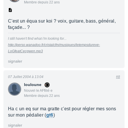
Membre depuis 22 ans
C'est un équa sur koi ? voix, guitare, bass, général,
façade... ?
I still haven't find what i'm looking for...
http://perso.wanadoo.fr/cristalcfm/musiques/letempsdureve-
LoGfeatCecgwen.mp3
signaler
07 Juillet 2004 à 13:04
#8
louloune
Nouvel·le AFfilié·e
Membre depuis 22 ans
Ha c un eq sur ma gratte c'est pour régler mes sons
sur mon pédalier (
gt6
)
signaler