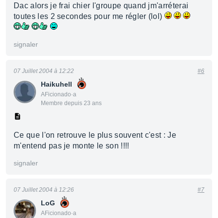
Dac alors je frai chier l'groupe quand jm'arréterai
toutes les 2 secondes pour me régler (lol)
signaler
07 Juillet 2004 à 12:22
#6
Haikuhell
AFicionado·a
Membre depuis 23 ans
Ce que l'on retrouve le plus souvent c'est : Je
m'entend pas je monte le son !!!!
signaler
07 Juillet 2004 à 12:26
#7
LoG
AFicionado·a