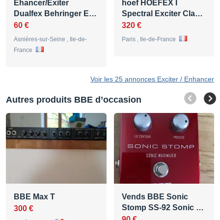
Ehancer/Exiter
hoef HOEFEX I
Dualfex Behringer E…
Spectral Exciter Cla…
60 €
320 €
Asnières-sur-Seine , Ile-de-
Paris , Ile-de-France
France
Voir les 25 annonces Exciter / Enhancer
Autres produits BBE d’occasion
BBE Max T
Vends BBE Sonic
Stomp SS-92 Sonic …
300 €
90 €