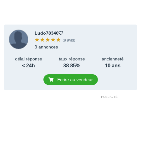
Ludo78340
(9 avis)
3 annonces
délai réponse
taux réponse
ancienneté
< 24h
38.85%
10 ans
Ecrire au vendeur