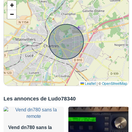
+
−
Leaflet
|
©
OpenStreetMap
Les annonces de Ludo78340
Vend dn780 sans la