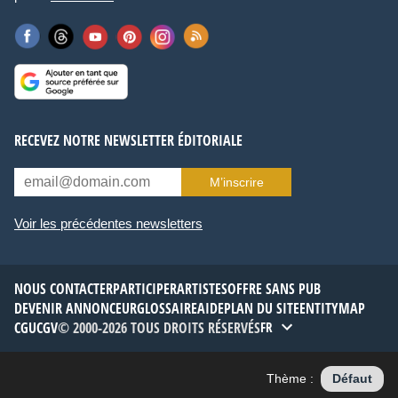
RECEVEZ NOTRE NEWSLETTER ÉDITORIALE
M’inscrire
Voir les précédentes newsletters
NOUS CONTACTER
PARTICIPER
ARTISTES
OFFRE SANS PUB
DEVENIR ANNONCEUR
GLOSSAIRE
AIDE
PLAN DU SITE
ENTITYMAP
CGU
CGV
© 2000-2026 TOUS DROITS RÉSERVÉS
FR
Thème :
Défaut