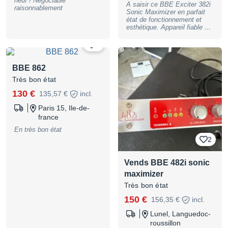
neuf ! Négociable
A saisir ce BBE Exciter 382i
raisonnablement
Sonic Maximizer en parfait
état de fonctionnement et
esthétique. Appareil fiable et
de haute qualité, conçu pour
les applications audio
2
professionnelles. Doté de
deux canaux et d'une
technologie analogique, cet
BBE 862
excitateur/amplificateur offre
Très bon état
un enrichissement
harmonique pour un son plus
130 €
135,57 €
incl.
soigné et plus vivant en
combinant égalisation et
Paris 15, Ile-de-
compression/expansion)
france
dans un format plus intuitif.
Ce modèle entièrement
En très bon état
analogique vous permet de
2
colorer votre musique, que ce
soit sur scène ou en studio,
tout en offrant une simplicité
Vends BBE 482i sonic
d'utilisation optimale grâce à
ses commandes stéréo
maximizer
couplées. Avec une marge
Très bon état
dynamique (headroom) de
+20 dB et des potentiomètres
150 €
156,35 €
incl.
« Contour » et « Process »
faciles à utiliser, le 382i ​​
Lunel, Languedoc-
constitue la solution la plus
roussillon
simple pour profiter de la