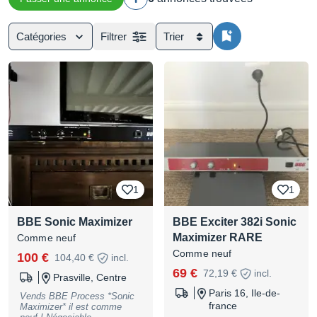
Catégories
Filtrer
Trier
1
1
BBE Sonic Maximizer
BBE Exciter 382i Sonic
Maximizer RARE
Comme neuf
Comme neuf
100 €
104,40 €
incl.
69 €
72,19 €
incl.
Prasville, Centre
Paris 16, Ile-de-
Vends BBE Process *Sonic
france
Maximizer* il est comme