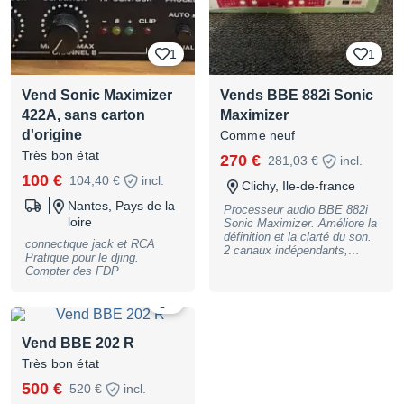
1
1
Vend Sonic Maximizer
Vends BBE 882i Sonic
422A, sans carton
Maximizer
d'origine
Comme neuf
Très bon état
270 €
281,03 €
incl.
100 €
104,40 €
incl.
Clichy, Ile-de-france
Nantes, Pays de la
Processeur audio BBE 882i
loire
Sonic Maximizer. Améliore la
définition et la clarté du son.
connectique jack et RCA
2 canaux indépendants,
Pratique pour le djing.
format rack 1U. Avec boîte
Compter des FDP
d'origine Fabricant : BBE
Modèle : Sonic Maximizer
2
882i Catégorie : Exciters /
Enhancers Poids du colis :
2.6 kg Prix : 270€ Remise en
Vend BBE 202 R
main propre sur Paris
Très bon état
500 €
520 €
incl.