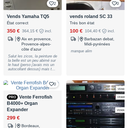
2
0
par téléphone pour expliquer
et entrer dans les détails.
Disponible à proximité de
Vends Yamaha TQ5
vends roland SC 33
Rouen. Un envoi est toujours
possible mais ça devient de
État correct
Très bon état
plus en plus compliqué sans
passer par UPS ou Cocolis.
350 €
100 €
364,15 €
incl.
104,40 €
incl.
Les autres ne prennent plus
les gros colis. Et puis le
Aix en provence,
Barbazan debat,
mieux serait de venir
Provence-alpes-
Midi-pyrénées
l'essayer, c'est un synthé pas
côte d'azur
commun qui mérite d'être vu
manque alim
avant achat, je pense.
Salut les zicos, la peinture de
la belle est un peu abimé sur
le haut (perso j'avais mis un
autocollant dessus) mais tout
le reste marche au top, la pile
avait été changé avant
l'achat et je m'en suis assez
0
peu servi au final. Donc
plutôt qu'elle reste là a rien
faire, autant qu'elle fasse un
Vente Ferrofish
PRO
heureux a la recherche de
B4000+ Organ
ces sonorités douces et
granuleuses, si particulière
Expander
de cette machine. Si c'est
cool, en cash sur place,
299 €
Looper et frais d’envoi a votre
charge, prix fixe.
Bordeaux,